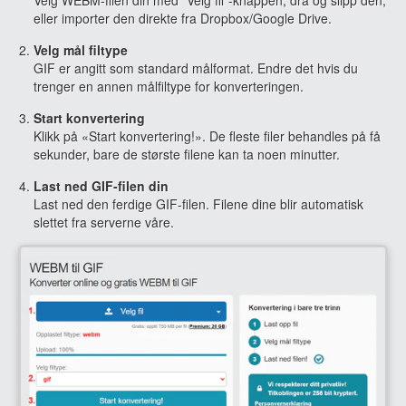
Velg WEBM-filen din med "Velg fil"-knappen, dra og slipp den,
eller importer den direkte fra Dropbox/Google Drive.
Velg mål filtype
GIF er angitt som standard målformat. Endre det hvis du
trenger en annen målfiltype for konverteringen.
Start konvertering
Klikk på «Start konvertering!». De fleste filer behandles på få
sekunder, bare de største filene kan ta noen minutter.
Last ned GIF-filen din
Last ned den ferdige GIF-filen. Filene dine blir automatisk
slettet fra serverne våre.