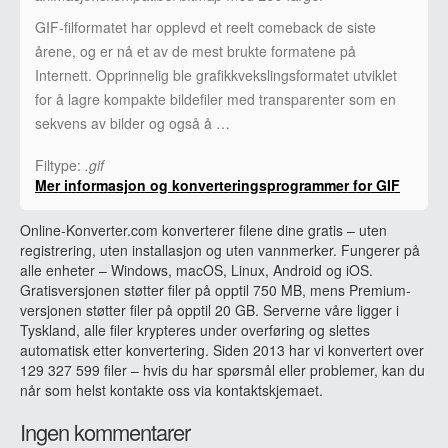
GIF-filformatet har opplevd et reelt comeback de siste
årene, og er nå et av de mest brukte formatene på
Internett. Opprinnelig ble grafikkvekslingsformatet utviklet
for å lagre kompakte bildefiler med transparenter som en
sekvens av bilder og også å …
Filtype:
.gif
Mer informasjon og konverteringsprogrammer for GIF
Online-Konverter.com konverterer filene dine gratis – uten
registrering, uten installasjon og uten vannmerker. Fungerer på
alle enheter – Windows, macOS, Linux, Android og iOS.
Gratisversjonen støtter filer på opptil 750 MB, mens Premium-
versjonen støtter filer på opptil 20 GB. Serverne våre ligger i
Tyskland, alle filer krypteres under overføring og slettes
automatisk etter konvertering. Siden 2013 har vi konvertert over
129 327 599 filer – hvis du har spørsmål eller problemer, kan du
når som helst kontakte oss via kontaktskjemaet.
Ingen kommentarer