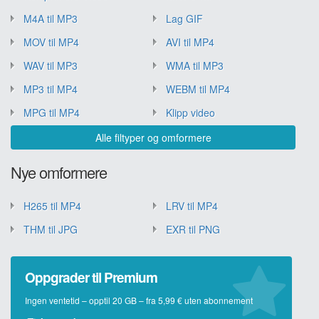
M4A til MP3
Lag GIF
MOV til MP4
AVI til MP4
WAV til MP3
WMA til MP3
MP3 til MP4
WEBM til MP4
MPG til MP4
Klipp video
Alle filtyper og omformere
Nye omformere
H265 til MP4
LRV til MP4
THM til JPG
EXR til PNG
Oppgrader til Premium
Ingen ventetid – opptil 20 GB – fra 5,99 € uten abonnement