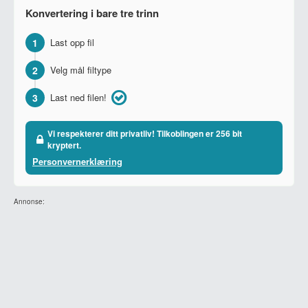
Konvertering i bare tre trinn
1
Last opp fil
2
Velg mål filtype
3
Last ned filen!
Vi respekterer ditt privatliv! Tilkoblingen er 256 bit
kryptert.
Personvernerklæring
Annonse: