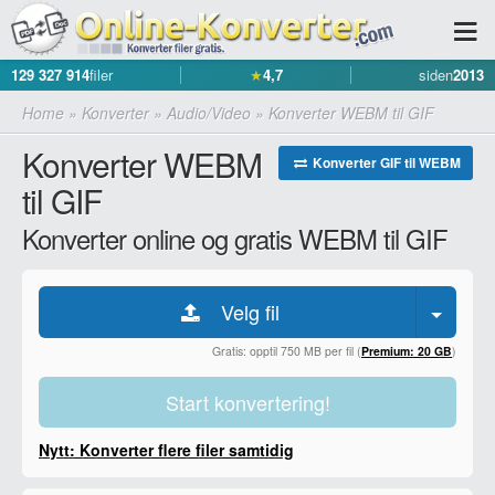
129 327 914
filer
★
4,7
siden
2013
Home
»
Konverter
»
Audio/Video
»
Konverter WEBM til GIF
Konverter WEBM
Konverter GIF til WEBM
til GIF
Konverter online og gratis WEBM til GIF
Velg fil
Gratis: opptil 750 MB per fil (
Premium: 20 GB
)
Start konvertering!
Nytt: Konverter flere filer samtidig