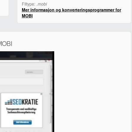
Filtype:
.mobi
Mer informasjon og konverteringsprogrammer for
MOBI
 MOBI