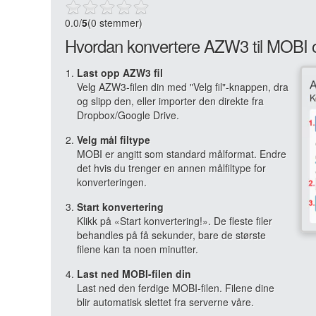
0.0
/
5
(0 stemmer)
Hvordan konvertere AZW3 til MOBI o
Last opp AZW3 fil
Velg AZW3-filen din med "Velg fil"-knappen, dra
og slipp den, eller importer den direkte fra
Dropbox/Google Drive.
Velg mål filtype
MOBI er angitt som standard målformat. Endre
det hvis du trenger en annen målfiltype for
konverteringen.
Start konvertering
Klikk på «Start konvertering!». De fleste filer
behandles på få sekunder, bare de største
filene kan ta noen minutter.
Last ned MOBI-filen din
Last ned den ferdige MOBI-filen. Filene dine
blir automatisk slettet fra serverne våre.