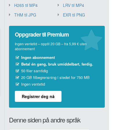
H265 til MP4
LRV til MP4
THM til JPG
EXR til PNG
Oppgrader til Premium
Ingen ventetid – opptil 20 GB – fra 5,99 € uten
abonnement
Ingen abonnement
Betal én gang, bruk umiddelbart, ferdig.
50 filer samtidig
20 GB filbegrensning i stedet for 750 MB
Ingen ventetid
Registrer deg nå
Denne siden på andre språk