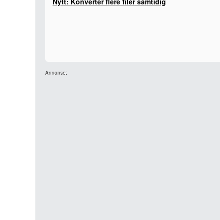
Nytt: Konverter flere filer samtidig
Annonse: