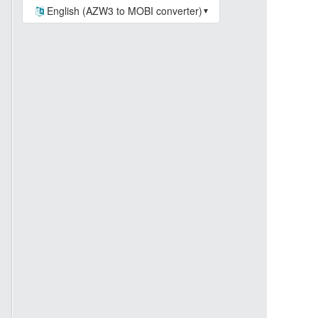
English (AZW3 to MOBI converter)
▼