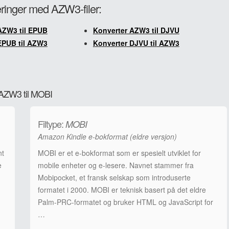
teringer med AZW3-filer:
AZW3 til EPUB
Konverter AZW3 til DJVU
EPUB til AZW3
Konverter DJVU til AZW3
a AZW3 til MOBI
Filtype:
MOBI
Amazon Kindle e-bokformat (eldre versjon)
nt
MOBI er et e-bokformat som er spesielt utviklet for
e
mobile enheter og e-lesere. Navnet stammer fra
Mobipocket, et fransk selskap som introduserte
formatet i 2000. MOBI er teknisk basert på det eldre
Palm-PRC-formatet og bruker HTML og JavaScript for
…