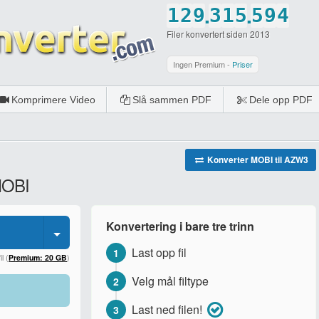
.
.
1
2
9
3
1
5
5
9
4
Filer konvertert siden 2013
2
3
0
4
2
6
6
0
5
3
4
5
3
7
7
6
Ingen Premium -
Priser
4
5
6
4
8
8
7
Komprimere Video
Slå sammen PDF
Dele opp PDF
5
6
7
5
9
9
8
6
7
8
6
0
0
9
7
8
9
7
0
Konverter MOBI til AZW3
 MOBI
8
9
0
8
9
0
9
Konvertering i bare tre trinn
0
0
Last opp fil
1
l (
Premium: 20 GB
)
Velg mål filtype
2
Last ned filen!
3