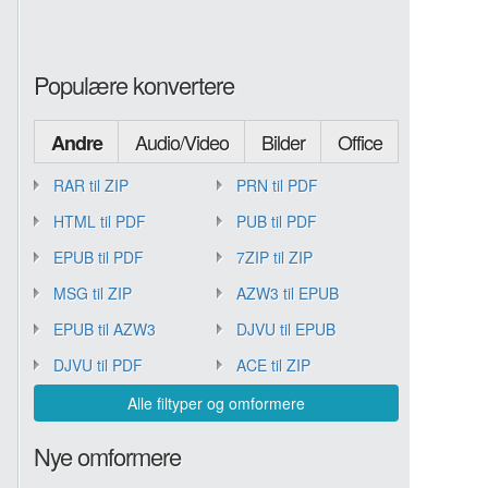
Populære konvertere
Audio/Video
Bilder
Office
Andre
RAR til ZIP
PRN til PDF
HTML til PDF
PUB til PDF
EPUB til PDF
7ZIP til ZIP
MSG til ZIP
AZW3 til EPUB
EPUB til AZW3
DJVU til EPUB
DJVU til PDF
ACE til ZIP
Alle filtyper og omformere
Nye omformere