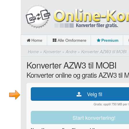
Home
Alle Omformere
Premium
Home
»
Konverter
»
Andre
»
Konverter AZW3 til MOBI
Konverter AZW3 til MOBI
Konverter online og gratis AZW3 til
Velg fil
Gratis: opptil 750 MB per fi
Start konvertering!