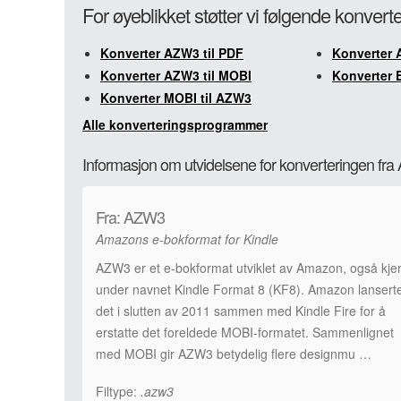
For øyeblikket støtter vi følgende konver
Konverter AZW3 til PDF
Konverter 
Konverter AZW3 til MOBI
Konverter 
Konverter MOBI til AZW3
Alle konverteringsprogrammer
Informasjon om utvidelsene for konverteringen fr
Fra: AZW3
Amazons e-bokformat for Kindle
AZW3 er et e-bokformat utviklet av Amazon, også kje
under navnet Kindle Format 8 (KF8). Amazon lansert
det i slutten av 2011 sammen med Kindle Fire for å
erstatte det foreldede MOBI-formatet. Sammenlignet
med MOBI gir AZW3 betydelig flere designmu …
Filtype:
.azw3