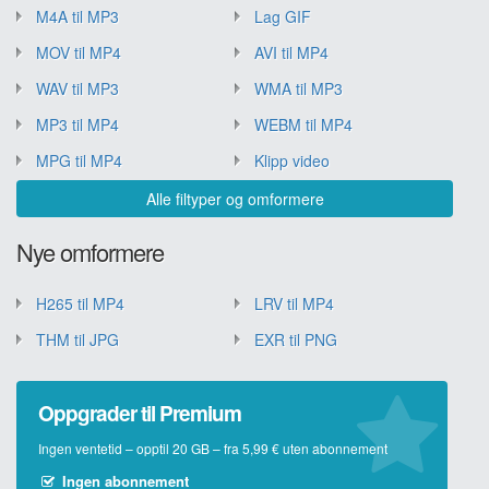
M4A til MP3
Lag GIF
MOV til MP4
AVI til MP4
WAV til MP3
WMA til MP3
MP3 til MP4
WEBM til MP4
MPG til MP4
Klipp video
Alle filtyper og omformere
Nye omformere
H265 til MP4
LRV til MP4
THM til JPG
EXR til PNG
Oppgrader til Premium
Ingen ventetid – opptil 20 GB – fra 5,99 € uten abonnement
Ingen abonnement