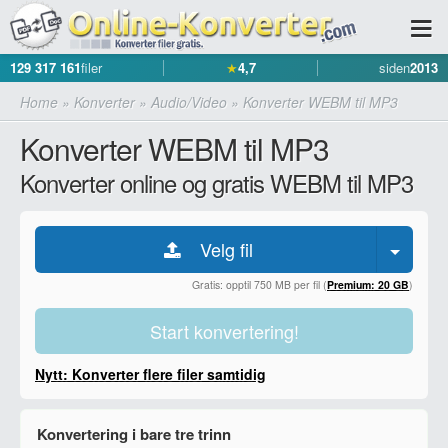
129 317 161
filer
★
4,7
siden
2013
Home
»
Konverter
»
Audio/Video
»
Konverter WEBM til MP3
Konverter WEBM til MP3
Konverter online og gratis WEBM til MP3
Velg fil
Gratis: opptil 750 MB per fil (
Premium: 20 GB
)
Start konvertering!
Nytt: Konverter flere filer samtidig
Konvertering i bare tre trinn