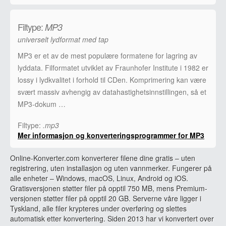
Filtype:
MP3
universelt lydformat med tap
MP3 er et av de mest populære formatene for lagring av
lyddata. Filformatet utviklet av Fraunhofer Institute i 1982 er
lossy i lydkvalitet i forhold til CDen. Komprimering kan være
svært massiv avhengig av datahastighetsinnstillingen, så et
MP3-dokum …
Filtype:
.mp3
Mer informasjon og konverteringsprogrammer for MP3
Online-Konverter.com konverterer filene dine gratis – uten
registrering, uten installasjon og uten vannmerker. Fungerer på
alle enheter – Windows, macOS, Linux, Android og iOS.
Gratisversjonen støtter filer på opptil 750 MB, mens Premium-
versjonen støtter filer på opptil 20 GB. Serverne våre ligger i
Tyskland, alle filer krypteres under overføring og slettes
automatisk etter konvertering. Siden 2013 har vi konvertert over