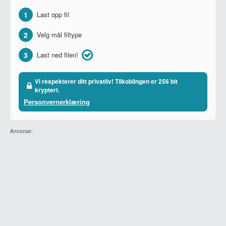
1
Last opp fil
2
Velg mål filtype
3
Last ned filen!
Vi respekterer ditt privatliv! Tilkoblingen er 256 bit
kryptert.
Personvernerklæring
Annonse: