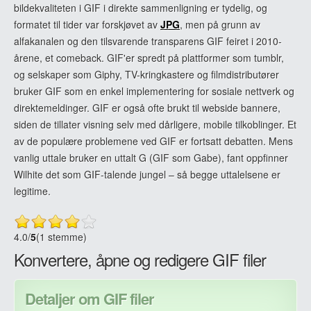
bildekvaliteten i GIF i direkte sammenligning er tydelig, og
formatet til tider var forskjøvet av
JPG
, men på grunn av
alfakanalen og den tilsvarende transparens GIF feiret i 2010-
årene, et comeback. GIF'er spredt på plattformer som tumblr,
og selskaper som Giphy, TV-kringkastere og filmdistributører
bruker GIF som en enkel implementering for sosiale nettverk og
direktemeldinger. GIF er også ofte brukt til webside bannere,
siden de tillater visning selv med dårligere, mobile tilkoblinger. Et
av de populære problemene ved GIF er fortsatt debatten. Mens
vanlig uttale bruker en uttalt G (GIF som Gabe), fant oppfinner
Wilhite det som GIF-talende jungel – så begge uttalelsene er
legitime.
4.0
/
5
(1 stemme)
Konvertere, åpne og redigere GIF filer
Detaljer om GIF filer