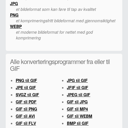
JPG
et bildeformat som kan føre til tap av kvalitet
PNG
et komprimeringsfritt bildeformat med gjennomsiktighet
WEBP
et moderne bildeformat for nettet med god
komprimering
Alle konverteringsprogrammer fra eller til
GIF
PNG til GIF
JPG til GIF
JPE til GIF
JFIF til GIF
SVGZ til GIF
JPEG til GIF
GIF til PDF
GIF til JPG
GIF til PNG
GIF til MP4
GIF til AVI
GIF til WEBM
GIF til FLV
BMP til GIF