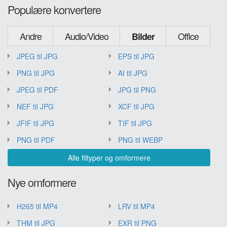
Populære konvertere
Andre
Audio/Video
Office
Bilder
JPEG til JPG
EPS til JPG
PNG til JPG
AI til JPG
JPEG til PDF
JPG til PNG
NEF til JPG
XCF til JPG
JFIF til JPG
TIF til JPG
PNG til PDF
PNG til WEBP
Alle filtyper og omformere
Nye omformere
H265 til MP4
LRV til MP4
THM til JPG
EXR til PNG