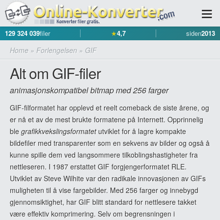
129 324 039
filer
★
4,7
siden
2013
Home
»
Forlengelsen
»
GIF
Alt om GIF-filer
animasjonskompatibel bitmap med 256 farger
GIF-filformatet har opplevd et reelt comeback de siste årene, og
er nå et av de mest brukte formatene på Internett. Opprinnelig
ble
grafikkvekslingsformatet
utviklet for å lagre kompakte
bildefiler med transparenter som en sekvens av bilder og også å
kunne spille dem ved langsommere tilkoblingshastigheter fra
nettleseren. I 1987 erstattet GIF forgjengerformatet RLE.
Utviklet av Steve Wilhite var den radikale innovasjonen av GIFs
muligheten til å vise fargebilder. Med 256 farger og innebygd
gjennomsiktighet, har GIF blitt standard for nettlesere takket
være effektiv komprimering. Selv om begrensningen i