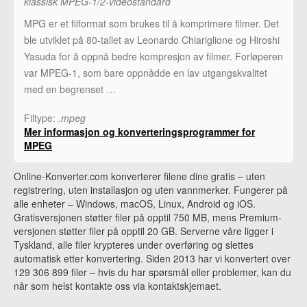
klassisk MPEG-1/2-videostandard
MPG er et filformat som brukes til å komprimere filmer. Det
ble utviklet på 80-tallet av Leonardo Chiariglione og Hiroshi
Yasuda for å oppnå bedre kompresjon av filmer. Forløperen
var MPEG-1, som bare oppnådde en lav utgangskvalitet
med en begrenset …
Filtype:
.mpeg
Mer informasjon og konverteringsprogrammer for
MPEG
Online-Konverter.com konverterer filene dine gratis – uten
registrering, uten installasjon og uten vannmerker. Fungerer på
alle enheter – Windows, macOS, Linux, Android og iOS.
Gratisversjonen støtter filer på opptil 750 MB, mens Premium-
versjonen støtter filer på opptil 20 GB. Serverne våre ligger i
Tyskland, alle filer krypteres under overføring og slettes
automatisk etter konvertering. Siden 2013 har vi konvertert over
129 306 899 filer – hvis du har spørsmål eller problemer, kan du
når som helst kontakte oss via kontaktskjemaet.