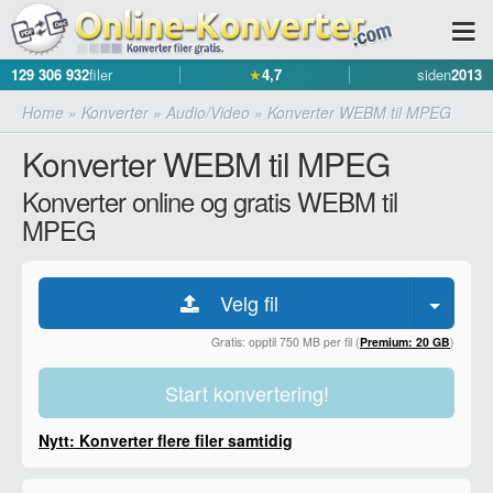
129 306 932
filer
★
4,7
siden
2013
Home
»
Konverter
»
Audio/Video
»
Konverter WEBM til MPEG
Konverter WEBM til MPEG
Konverter online og gratis WEBM til
MPEG
Velg fil
Gratis: opptil 750 MB per fil (
Premium: 20 GB
)
Start konvertering!
Nytt: Konverter flere filer samtidig