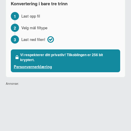
Konvertering i bare tre trinn
1
Last opp fil
2
Velg mål filtype
3
Last ned filen!
Vi respekterer ditt privatliv! Tilkoblingen er 256 bit
kryptert.
Personvernerklæring
Annonse: