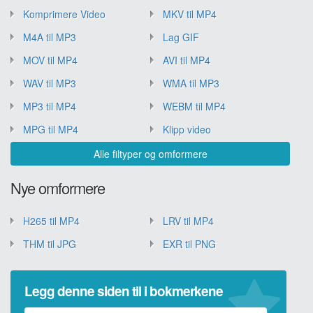
Komprimere Video
MKV til MP4
M4A til MP3
Lag GIF
MOV til MP4
AVI til MP4
WAV til MP3
WMA til MP3
MP3 til MP4
WEBM til MP4
MPG til MP4
Klipp video
Alle filtyper og omformere
Nye omformere
H265 til MP4
LRV til MP4
THM til JPG
EXR til PNG
Legg denne siden til i bokmerkene