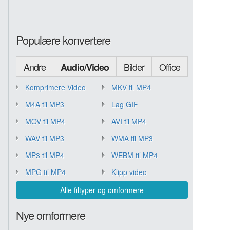
Populære konvertere
Andre
Bilder
Office
Audio/Video
Komprimere Video
MKV til MP4
M4A til MP3
Lag GIF
MOV til MP4
AVI til MP4
WAV til MP3
WMA til MP3
MP3 til MP4
WEBM til MP4
MPG til MP4
Klipp video
Alle filtyper og omformere
Nye omformere