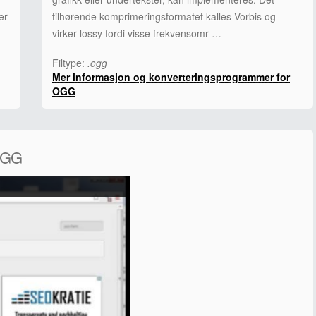
er
tilhørende komprimeringsformatet kalles Vorbis og
virker lossy fordi visse frekvensomr …
Filtype:
.ogg
Mer informasjon og konverteringsprogrammer for
OGG
 OGG