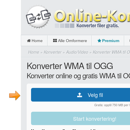
Home
Alle Omformere
Premium
Home
»
Konverter
»
Audio/Video
»
Konverter WMA til
Konverter WMA til OGG
Konverter online og gratis WMA til 
Velg fil
Gratis: opptil 750 MB per fi
Start konvertering!