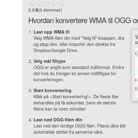
0.0
/
5
(0 stemmer)
Hvordan konvertere WMA til OGG on
Last opp WMA fil
Velg WMA-filen din med "Velg fil"-knappen, dra
og slipp den, eller importer den direkte fra
Dropbox/Google Drive.
Velg mål filtype
OGG er angitt som standard målformat. Endre
det hvis du trenger en annen målfiltype for
konverteringen.
Start konvertering
Klikk på «Start konvertering!». De fleste filer
behandles på få sekunder, bare de største
filene kan ta noen minutter.
Last ned OGG-filen din
Last ned den ferdige OGG-filen. Filene dine blir
automatisk slettet fra serverne våre.