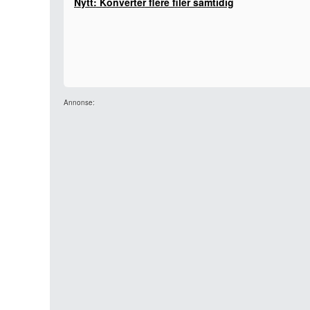
Nytt: Konverter flere filer samtidig
Annonse: