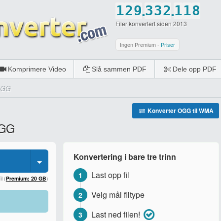
.
.
1
2
9
3
3
2
1
1
8
Filer konvertert siden 2013
2
3
0
4
4
3
2
2
9
3
4
5
5
4
3
3
0
Ingen Premium -
Priser
4
5
6
6
5
4
4
Komprimere Video
Slå sammen PDF
Dele opp PDF
5
6
7
7
6
5
5
 OGG
6
7
8
8
7
6
6
7
8
9
9
8
7
7
Konverter OGG til WMA
OGG
8
9
0
0
9
8
8
9
0
0
9
9
Konvertering i bare tre trinn
0
0
0
Last opp fil
1
l (
Premium: 20 GB
)
Velg mål filtype
2
Last ned filen!
3