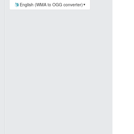
English (WMA to OGG converter)
▼