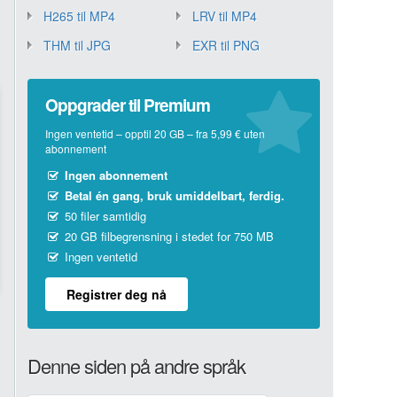
H265 til MP4
LRV til MP4
THM til JPG
EXR til PNG
Oppgrader til Premium
Ingen ventetid – opptil 20 GB – fra 5,99 € uten
abonnement
Ingen abonnement
Betal én gang, bruk umiddelbart, ferdig.
50 filer samtidig
20 GB filbegrensning i stedet for 750 MB
Ingen ventetid
Registrer deg nå
Denne siden på andre språk