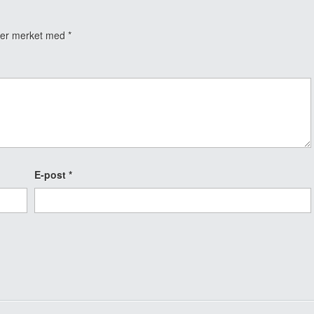
t er merket med
*
E-post
*