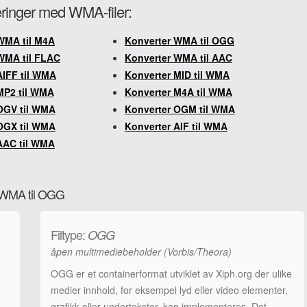
teringer med WMA-filer:
WMA til M4A
Konverter WMA til OGG
WMA til FLAC
Konverter WMA til AAC
AIFF til WMA
Konverter MID til WMA
MP2 til WMA
Konverter M4A til WMA
OGV til WMA
Konverter OGM til WMA
OGX til WMA
Konverter AIF til WMA
AAC til WMA
a WMA til OGG
Filtype:
OGG
åpen multimediebeholder (Vorbis/Theora)
OGG er et containerformat utviklet av Xiph.org der ulike
medier innhold, for eksempel lyd eller video elementer,
grafikk eller undertekster, kan implementeres. Det