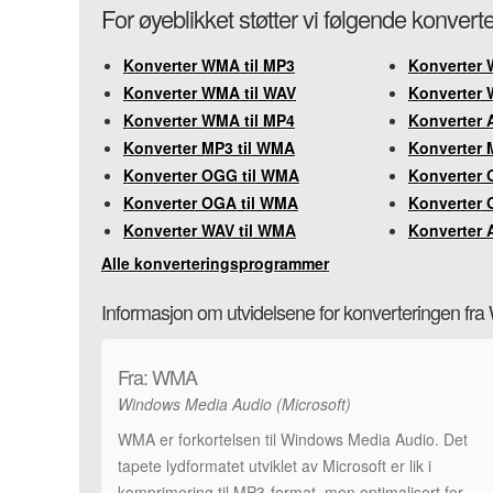
For øyeblikket støtter vi følgende konver
Konverter WMA til MP3
Konverter 
Konverter WMA til WAV
Konverter 
Konverter WMA til MP4
Konverter 
Konverter MP3 til WMA
Konverter 
Konverter OGG til WMA
Konverter 
Konverter OGA til WMA
Konverter 
Konverter WAV til WMA
Konverter 
Alle konverteringsprogrammer
Informasjon om utvidelsene for konverteringen fr
Fra: WMA
Windows Media Audio (Microsoft)
WMA er forkortelsen til Windows Media Audio. Det
tapete lydformatet utviklet av Microsoft er lik i
komprimering til MP3-format, men optimalisert for