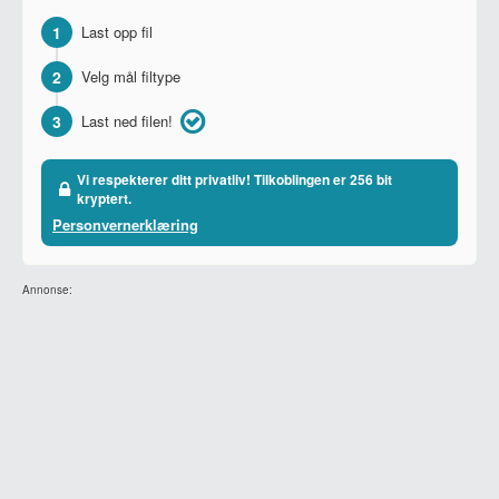
1
Last opp fil
2
Velg mål filtype
3
Last ned filen!
Vi respekterer ditt privatliv! Tilkoblingen er 256 bit
kryptert.
Personvernerklæring
Annonse: