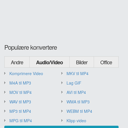
Populære konvertere
Andre
Bilder
Office
Audio/Video
Komprimere Video
MKV til MP4
M4A til MP3
Lag GIF
MOV til MP4
AVI til MP4
WAV til MP3
WMA til MP3
MP3 til MP4
WEBM til MP4
MPG til MP4
Klipp video