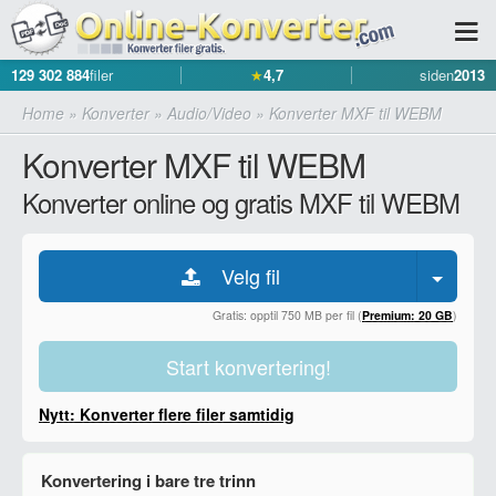
129 302 884
filer
★
4,7
siden
2013
Home
»
Konverter
»
Audio/Video
»
Konverter MXF til WEBM
Konverter MXF til WEBM
Konverter online og gratis MXF til WEBM
Velg fil
Gratis: opptil 750 MB per fil (
Premium: 20 GB
)
Start konvertering!
Nytt: Konverter flere filer samtidig
Konvertering i bare tre trinn