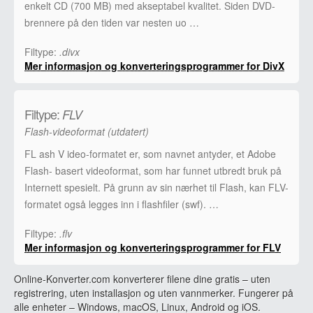
enkelt CD (700 MB) med akseptabel kvalitet. Siden DVD-
brennere på den tiden var nesten uo …
Filtype:
.divx
Mer informasjon og konverteringsprogrammer for DivX
Filtype:
FLV
Flash-videoformat (utdatert)
FL ash V ideo-formatet er, som navnet antyder, et Adobe
Flash- basert videoformat, som har funnet utbredt bruk på
Internett spesielt. På grunn av sin nærhet til Flash, kan FLV-
formatet også legges inn i flashfiler (swf). …
Filtype:
.flv
Mer informasjon og konverteringsprogrammer for FLV
Online-Konverter.com konverterer filene dine gratis – uten
registrering, uten installasjon og uten vannmerker. Fungerer på
alle enheter – Windows, macOS, Linux, Android og iOS.