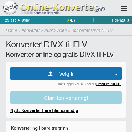
129 315 419
filer
★
4,7
siden
2013
Home
»
Konverter
»
Audio/Video
»
Konverter DIVX til FLV
Konverter DIVX til FLV
Konverter online og gratis DIVX til FLV
Velg fil
Gratis: opptil 750 MB per fil (
Premium: 20 GB
)
Start konvertering!
Nytt: Konverter flere filer samtidig
Konvertering i bare tre trinn