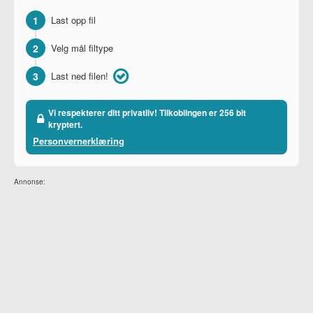
1
Last opp fil
2
Velg mål filtype
3
Last ned filen!
Vi respekterer ditt privatliv! Tilkoblingen er 256 bit
kryptert.
Personvernerklæring
Annonse: