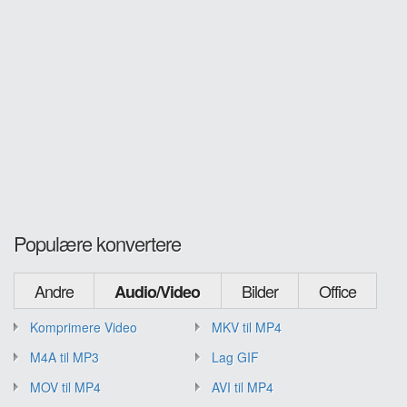
Populære konvertere
Andre
Bilder
Office
Audio/Video
Komprimere Video
MKV til MP4
M4A til MP3
Lag GIF
MOV til MP4
AVI til MP4