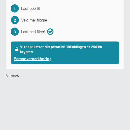
1
Last opp fil
2
Velg mål filtype
3
Last ned filen!
Vi respekterer ditt privatliv! Tilkoblingen er 256 bit
kryptert.
Personvernerklæring
Annonse: