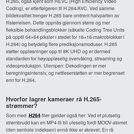
H.265, også kjent som HEVC (High Efficiency Video
Coding), er etterfølgeren til H.264/AVC. Ved samme
bildekvalitet trenger H.265 bare omtrent halvparten av
filstørrelsen. Dette oppnås gjennom større og mer
fleksible behandlingsblokker (såkalte Coding Tree Units
på opptil 64×64 piksler i stedet for 16×16-makroblokker i
H.264) og betydelig flere prediksjonsmoduser. H.265
støtter oppløsninger opp til 8K UHD og er dermed
standarden for høyoppløselig overvåking, streaming og
videoproduksjon. Ulempen: Dekodingen er mer
beregningsintensiv, og nettleserstøtten er mer begrenset
enn for H.264.
Hvorfor lagrer kameraer rå H.265-
strømmer?
Som med .
H264
-filer gjelder også her: Ved et plutselig
strømbrudd kan en MP4-fil bli uleselig fordi MOOV-atomet
(den sentrale indeksen) ennå ikke er skrevet. En rå