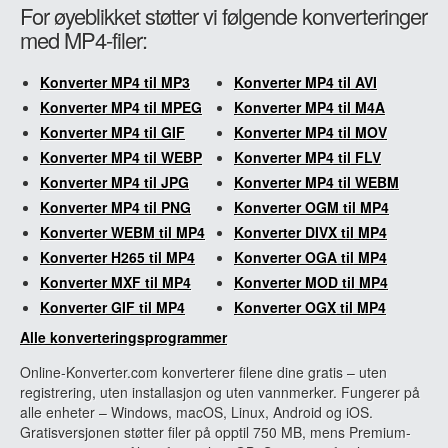
For øyeblikket støtter vi følgende konverteringer
med MP4-filer:
Konverter MP4 til MP3
Konverter MP4 til AVI
Konverter MP4 til MPEG
Konverter MP4 til M4A
Konverter MP4 til GIF
Konverter MP4 til MOV
Konverter MP4 til WEBP
Konverter MP4 til FLV
Konverter MP4 til JPG
Konverter MP4 til WEBM
Konverter MP4 til PNG
Konverter OGM til MP4
Konverter WEBM til MP4
Konverter DIVX til MP4
Konverter H265 til MP4
Konverter OGA til MP4
Konverter MXF til MP4
Konverter MOD til MP4
Konverter GIF til MP4
Konverter OGX til MP4
Alle konverteringsprogrammer
Online-Konverter.com konverterer filene dine gratis – uten
registrering, uten installasjon og uten vannmerker. Fungerer på
alle enheter – Windows, macOS, Linux, Android og iOS.
Gratisversjonen støtter filer på opptil 750 MB, mens Premium-