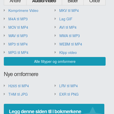
Andre
Bilder
Office
Audio/Video
Komprimere Video
MKV til MP4
M4A til MP3
Lag GIF
MOV til MP4
AVI til MP4
WAV til MP3
WMA til MP3
MP3 til MP4
WEBM til MP4
MPG til MP4
Klipp video
Alle filtyper og omformere
Nye omformere
H265 til MP4
LRV til MP4
THM til JPG
EXR til PNG
Legg denne siden til i bokmerkene