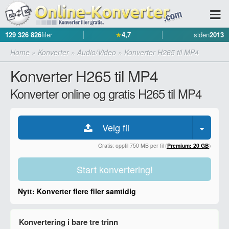
129 326 826
filer
★
4,7
siden
2013
Home
»
Konverter
»
Audio/Video
»
Konverter H265 til MP4
Konverter H265 til MP4
Konverter online og gratis H265 til MP4
Velg fil
Gratis: opptil 750 MB per fil (
Premium: 20 GB
)
Start konvertering!
Nytt: Konverter flere filer samtidig
Konvertering i bare tre trinn