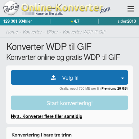
129 301 934
filer
★
4,7
siden
2013
Home
»
Konverter
»
Bilder
»
Konverter WDP til GIF
Konverter WDP til GIF
Konverter online og gratis WDP til GIF
Velg fil
Gratis: opptil 750 MB per fil (
Premium: 20 GB
)
Start konvertering!
Nytt: Konverter flere filer samtidig
Konvertering i bare tre trinn