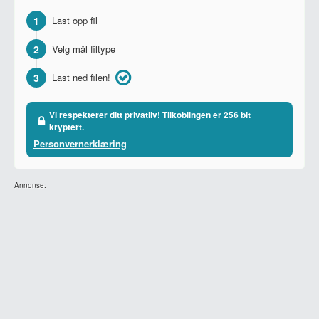
1
Last opp fil
2
Velg mål filtype
3
Last ned filen!
Vi respekterer ditt privatliv! Tilkoblingen er 256 bit
kryptert.
Personvernerklæring
Annonse: