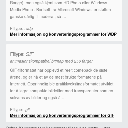
Range), men også kjent som HD Photo eller Windows
Media Photo . Bortsett fra Microsoft Windows, er støtten
ganske dårlig til moderat, så …
Filtype:
.wdp
Mer informasjon og konverteringsprogrammer for WDP
Filtype:
GIF
animasjonskompatibel bitmap med 256 farger
GIF-filformatet har opplevd et reelt comeback de siste
årene, og er nå et av de mest brukte formatene på
Internett. Opprinnelig ble grafikkvekslingsformatet utviklet
for å lagre kompakte bildefiler med transparenter som en
sekvens av bilder og også å …
Filtype:
.gif
Mer informasjon og konverteringsprogrammer for GIF
Online-Konverter.com konverterer filene dine gratis – uten