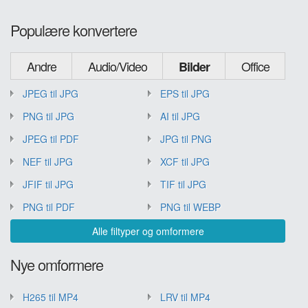
Populære konvertere
Andre
Audio/Video
Office
Bilder
JPEG til JPG
EPS til JPG
PNG til JPG
AI til JPG
JPEG til PDF
JPG til PNG
NEF til JPG
XCF til JPG
JFIF til JPG
TIF til JPG
PNG til PDF
PNG til WEBP
Alle filtyper og omformere
Nye omformere
H265 til MP4
LRV til MP4