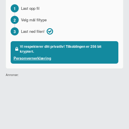
1
Last opp fil
2
Velg mål filtype
3
Last ned filen!
Vi respekterer ditt privatliv! Tilkoblingen er 256 bit
kryptert.
Personvernerklæring
Annonse: