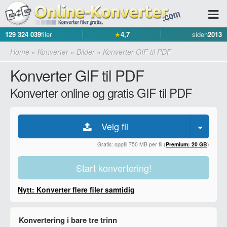
129 324 039
filer
★
4,7
siden
2013
Home
»
Konverter
»
Bilder
»
Konverter GIF til PDF
Konverter GIF til PDF
Konverter online og gratis GIF til PDF
Velg fil
Gratis: opptil 750 MB per fil (
Premium: 20 GB
)
Start konvertering!
Nytt: Konverter flere filer samtidig
Konvertering i bare tre trinn