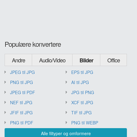
Populære konvertere
Andre
Audio/Video
Office
Bilder
JPEG til JPG
EPS til JPG
PNG til JPG
AI til JPG
JPEG til PDF
JPG til PNG
NEF til JPG
XCF til JPG
JFIF til JPG
TIF til JPG
PNG til PDF
PNG til WEBP
Alle filtyper og omformere