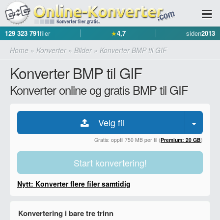
129 323 791
filer
★
4,7
siden
2013
Home
»
Konverter
»
Bilder
»
Konverter BMP til GIF
Konverter BMP til GIF
Konverter online og gratis BMP til GIF
Velg fil
Gratis: opptil 750 MB per fil (
Premium: 20 GB
)
Start konvertering!
Nytt: Konverter flere filer samtidig
Konvertering i bare tre trinn