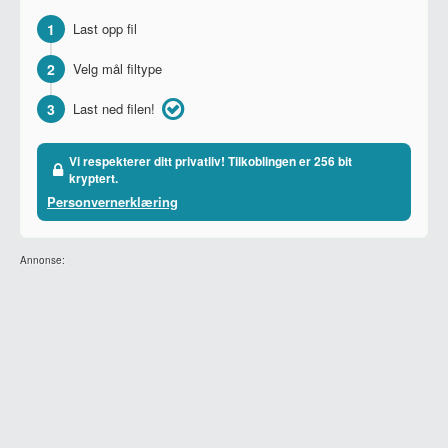
1
Last opp fil
2
Velg mål filtype
3
Last ned filen!
Vi respekterer ditt privatliv! Tilkoblingen er 256 bit
kryptert.
Personvernerklæring
Annonse: