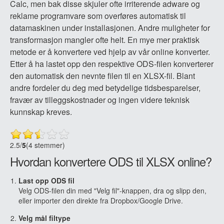
Calc, men bak disse skjuler ofte irriterende adware og
reklame programvare som overføres automatisk til
datamaskinen under installasjonen. Andre muligheter for
transformasjon mangler ofte helt. En mye mer praktisk
metode er å konvertere ved hjelp av vår online konverter.
Etter å ha lastet opp den respektive ODS-filen konverterer
den automatisk den nevnte filen til en XLSX-fil. Blant
andre fordeler du deg med betydelige tidsbesparelser,
fravær av tilleggskostnader og ingen videre teknisk
kunnskap kreves.
2.5
/
5
(4 stemmer)
Hvordan konvertere ODS til XLSX online?
Last opp ODS fil
Velg ODS-filen din med "Velg fil"-knappen, dra og slipp den,
eller importer den direkte fra Dropbox/Google Drive.
Velg mål filtype