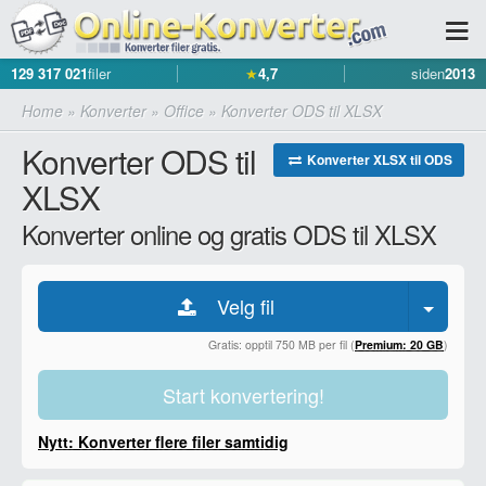
129 317 021
filer
★
4,7
siden
2013
Home
»
Konverter
»
Office
»
Konverter ODS til XLSX
Konverter ODS til
Konverter XLSX til ODS
XLSX
Konverter online og gratis ODS til XLSX
Velg fil
Gratis: opptil 750 MB per fil (
Premium: 20 GB
)
Start konvertering!
Nytt: Konverter flere filer samtidig