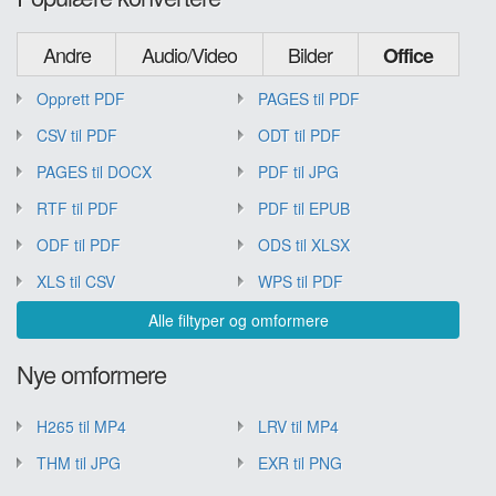
Andre
Audio/Video
Bilder
Office
Opprett PDF
PAGES til PDF
CSV til PDF
ODT til PDF
PAGES til DOCX
PDF til JPG
RTF til PDF
PDF til EPUB
ODF til PDF
ODS til XLSX
XLS til CSV
WPS til PDF
Alle filtyper og omformere
Nye omformere
H265 til MP4
LRV til MP4
THM til JPG
EXR til PNG