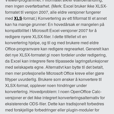
men ingen overførbarhet. (Merk: Excel bruker ikke XLSX-
formatet til versjon 2007, alle eldre versjoner fungerer
med
XLS
-format.) Konvertering av ett filformat til et annet
kan ha mange grunner: En hovedårsak er mangelen på
kompatibilitet i Microsoft Excel-versjoner 2007 for å
redigere nyere XLSX-filer. I dette tilfellet vil en
konvertering hjelpe, og til og med brukere med eldre
Office-programvare kan redigere regnearket. Generelt kan
det nye XLSX-formatet gi noen fordeler under redigering,
da Excel kan integrere flere tilpassede lagringsfunksjoner
med selskapets egne. Alternativt kan bytte til det betalt,
men mer profesjonelle Microsoft Office kreve eller gjøre
filtyper uvurderlig. Brukere som ønsker å konvertere til
XLSX-format, opplever noen hindringer under
konvertering. Hovedproblem: I noen OpenOffice Calc-
versjoner er det ikke integrert konverteringsalternativ for
eksisterende ODS-filer. Dette kan tradisjonelt forbedres
med forskjellige forbedringer eller plugin-moduler for