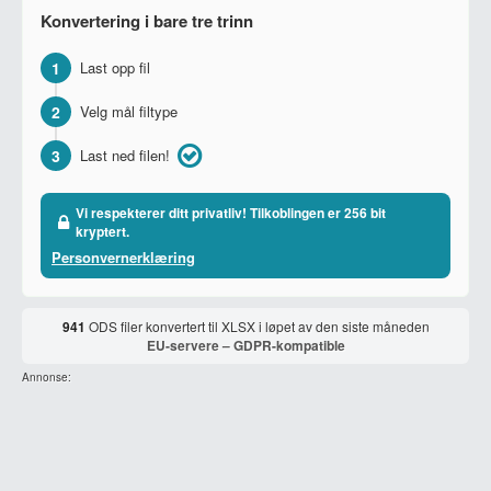
Konvertering i bare tre trinn
1
Last opp fil
2
Velg mål filtype
3
Last ned filen!
Vi respekterer ditt privatliv! Tilkoblingen er 256 bit
kryptert.
Personvernerklæring
941
ODS filer konvertert til XLSX i løpet av den siste måneden
EU-servere – GDPR-kompatible
Annonse: