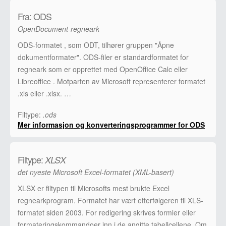
Fra: ODS
OpenDocument-regneark
ODS-formatet , som ODT, tilhører gruppen "Åpne
dokumentformater". ODS-filer er standardformatet for
regneark som er opprettet med OpenOffice Calc eller
Libreoffice . Motparten av Microsoft representerer formatet
.xls eller .xlsx. …
Filtype:
.ods
Mer informasjon og konverteringsprogrammer for ODS
Filtype:
XLSX
det nyeste Microsoft Excel-formatet (XML-basert)
XLSX er filtypen til Microsofts mest brukte Excel
regnearkprogram. Formatet har vært etterfølgeren til XLS-
formatet siden 2003. For redigering skrives formler eller
formateringskommandoer inn i de angitte tabellcellene. Om