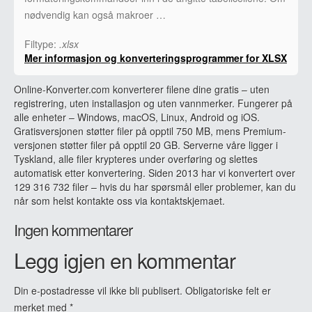
nødvendig kan også makroer …
Filtype:
.xlsx
Mer informasjon og konverteringsprogrammer for XLSX
Online-Konverter.com konverterer filene dine gratis – uten
registrering, uten installasjon og uten vannmerker. Fungerer på
alle enheter – Windows, macOS, Linux, Android og iOS.
Gratisversjonen støtter filer på opptil 750 MB, mens Premium-
versjonen støtter filer på opptil 20 GB. Serverne våre ligger i
Tyskland, alle filer krypteres under overføring og slettes
automatisk etter konvertering. Siden 2013 har vi konvertert over
129 316 732 filer – hvis du har spørsmål eller problemer, kan du
når som helst kontakte oss via kontaktskjemaet.
Ingen kommentarer
Legg igjen en kommentar
Din e-postadresse vil ikke bli publisert.
Obligatoriske felt er
merket med
*