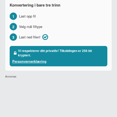
Konvertering i bare tre trinn
1
Last opp fil
2
Velg mål filtype
3
Last ned filen!
Vi respekterer ditt privatliv! Tilkoblingen er 256 bit
kryptert.
Personvernerklæring
Annonse: