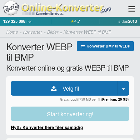
129 325 098
filer
★
4,7
siden
2013
Home
»
Konverter
»
Bilder
»
Konverter WEBP til BMP
Konverter WEBP
Konverter BMP til WEBP
til BMP
Konverter online og gratis WEBP til BMP
Velg fil
Gratis: opptil 750 MB per fil (
Premium: 20 GB
)
Start konvertering!
Nytt: Konverter flere filer samtidig