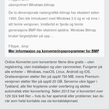
ukomprimert Windows-bitmap
De to-dimensjonale rastergrafikk bitmap har eksistert siden
1990. Den ble introdusert med Windows 3.0 og er nå inne i
sitt femte versjonen. Imidlertid er fjerde og femte
generasjons BMP-filer ekstremt sjeldne. Windows Bitmap
bruker fargedybder på opp …
Filtype:
.bmp
Mer informasjon og konverteringsprogrammer for BMP
Online-Konverter.com konverterer filene dine gratis – uten
registrering, uten installasjon og uten vannmerker. Fungerer på
alle enheter – Windows, macOS, Linux, Android og iOS.
Gratisversjonen støtter filer på opptil 750 MB, mens Premium-
versjonen støtter filer på opptil 20 GB. Serverne våre ligger i
Tyskland, alle filer krypteres under overføring og slettes
automatisk etter konvertering. Siden 2013 har vi konvertert over
129 324 948 filer – hvis du har spørsmål eller problemer, kan du
når som helst kontakte oss via kontaktskjemaet.