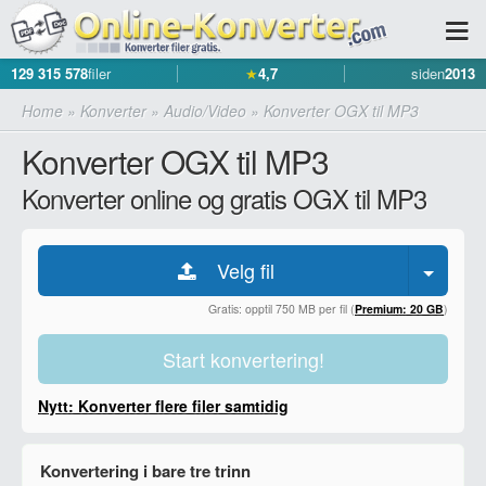
129 315 578
filer
★
4,7
siden
2013
Home
»
Konverter
»
Audio/Video
»
Konverter OGX til MP3
Konverter OGX til MP3
Konverter online og gratis OGX til MP3
Velg fil
Gratis: opptil 750 MB per fil (
Premium: 20 GB
)
Start konvertering!
Nytt: Konverter flere filer samtidig
Konvertering i bare tre trinn