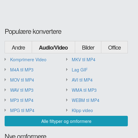
Populære konvertere
Andre
Bilder
Office
Audio/Video
Komprimere Video
MKV til MP4
M4A til MP3
Lag GIF
MOV til MP4
AVI til MP4
WAV til MP3
WMA til MP3
MP3 til MP4
WEBM til MP4
MPG til MP4
Klipp video
Alle filtyper og omformere
Nye omformere