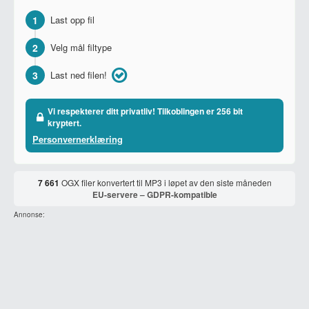
1
Last opp fil
2
Velg mål filtype
3
Last ned filen!
Vi respekterer ditt privatliv! Tilkoblingen er 256 bit
kryptert.
Personvernerklæring
7 661
OGX filer konvertert til MP3 i løpet av den siste måneden
EU-servere – GDPR-kompatible
Annonse: