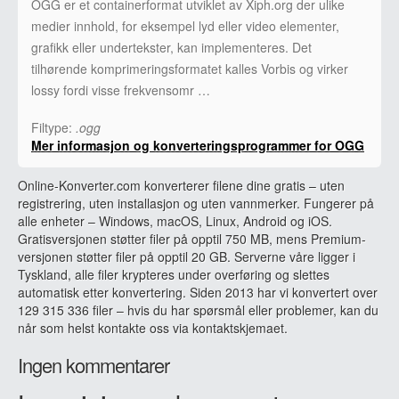
OGG er et containerformat utviklet av Xiph.org der ulike
medier innhold, for eksempel lyd eller video elementer,
grafikk eller undertekster, kan implementeres. Det
tilhørende komprimeringsformatet kalles Vorbis og virker
lossy fordi visse frekvensomr …
Filtype:
.ogg
Mer informasjon og konverteringsprogrammer for OGG
Online-Konverter.com konverterer filene dine gratis – uten
registrering, uten installasjon og uten vannmerker. Fungerer på
alle enheter – Windows, macOS, Linux, Android og iOS.
Gratisversjonen støtter filer på opptil 750 MB, mens Premium-
versjonen støtter filer på opptil 20 GB. Serverne våre ligger i
Tyskland, alle filer krypteres under overføring og slettes
automatisk etter konvertering. Siden 2013 har vi konvertert over
129 315 336 filer – hvis du har spørsmål eller problemer, kan du
når som helst kontakte oss via kontaktskjemaet.
Ingen kommentarer