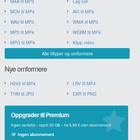
M4A til MP3
Lag GIF
MOV til MP4
AVI til MP4
WAV til MP3
WMA til MP3
MP3 til MP4
WEBM til MP4
MPG til MP4
Klipp video
Alle filtyper og omformere
Nye omformere
H265 til MP4
LRV til MP4
THM til JPG
EXR til PNG
Oppgrader til Premium
Ingen ventetid – opptil 20 GB – fra 5,99 € uten abonnement
Ingen abonnement