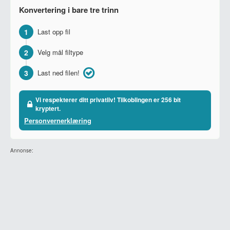
Konvertering i bare tre trinn
1
Last opp fil
2
Velg mål filtype
3
Last ned filen!
Vi respekterer ditt privatliv! Tilkoblingen er 256 bit
kryptert.
Personvernerklæring
Annonse: