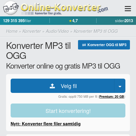
129 315 395
filer
★
4,7
siden
2013
Home
»
Konverter
»
Audio/Video
»
Konverter MP3 til OGG
Konverter MP3 til
Konverter OGG til MP3
OGG
Konverter online og gratis MP3 til OGG
Velg fil
Gratis: opptil 750 MB per fil (
Premium: 20 GB
)
Start konvertering!
Nytt: Konverter flere filer samtidig