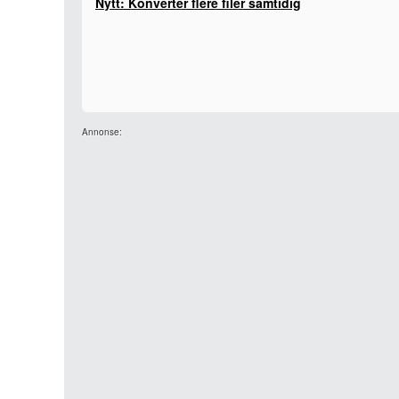
Nytt: Konverter flere filer samtidig
Annonse: