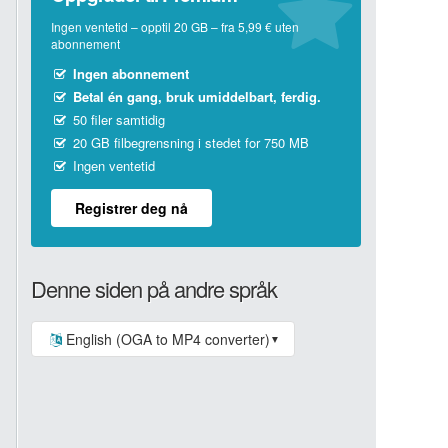
Ingen ventetid – opptil 20 GB – fra 5,99 € uten
abonnement
Ingen abonnement
Betal én gang, bruk umiddelbart, ferdig.
50 filer samtidig
20 GB filbegrensning i stedet for 750 MB
Ingen ventetid
Registrer deg nå
Denne siden på andre språk
English (OGA to MP4 converter)
▼