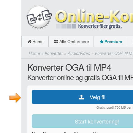
Home
Alle Omformere
Premium
Home
»
Konverter
»
Audio/Video
»
Konverter OGA til 
Konverter OGA til MP4
Konverter online og gratis OGA til M
Velg fil
Gratis: opptil 750 MB per fi
Start konvertering!