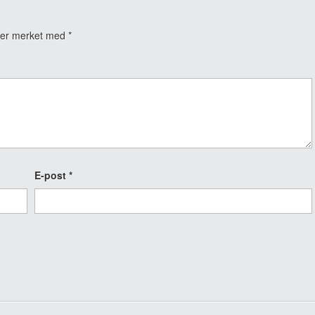
t er merket med
*
E-post
*