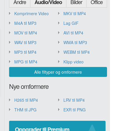
Andre
Bilder
Office
Audio/Video
Komprimere Video
MKV til MP4
M4A til MP3
Lag GIF
MOV til MP4
AVI til MP4
WAV til MP3
WMA til MP3
MP3 til MP4
WEBM til MP4
MPG til MP4
Klipp video
Alle filtyper og omformere
Nye omformere
H265 til MP4
LRV til MP4
THM til JPG
EXR til PNG
Oppgrader til Premium