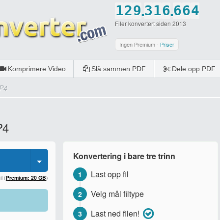
.
.
1
2
9
3
1
6
6
6
4
Filer konvertert siden 2013
2
3
0
4
2
7
7
7
5
3
4
5
3
8
8
8
6
Ingen Premium -
Priser
4
5
6
4
9
9
9
7
Komprimere Video
Slå sammen PDF
Dele opp PDF
5
6
7
5
0
0
0
8
MP4
6
7
8
6
9
7
8
9
7
0
P4
8
9
0
8
9
0
9
Konvertering i bare tre trinn
0
0
Last opp fil
1
l (
Premium: 20 GB
)
Velg mål filtype
2
Last ned filen!
3