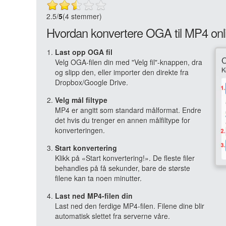
2.5
/
5
(4 stemmer)
Hvordan konvertere OGA til MP4 onl
Last opp OGA fil
Velg OGA-filen din med "Velg fil"-knappen, dra
og slipp den, eller importer den direkte fra
Dropbox/Google Drive.
Velg mål filtype
MP4 er angitt som standard målformat. Endre
det hvis du trenger en annen målfiltype for
konverteringen.
Start konvertering
Klikk på «Start konvertering!». De fleste filer
behandles på få sekunder, bare de største
filene kan ta noen minutter.
Last ned MP4-filen din
Last ned den ferdige MP4-filen. Filene dine blir
automatisk slettet fra serverne våre.