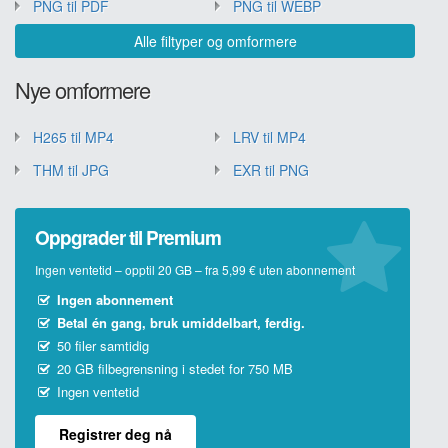
PNG til PDF
PNG til WEBP
Alle filtyper og omformere
Nye omformere
H265 til MP4
LRV til MP4
THM til JPG
EXR til PNG
Oppgrader til Premium
Ingen ventetid – opptil 20 GB – fra 5,99 € uten abonnement
Ingen abonnement
Betal én gang, bruk umiddelbart, ferdig.
50 filer samtidig
20 GB filbegrensning i stedet for 750 MB
Ingen ventetid
Registrer deg nå