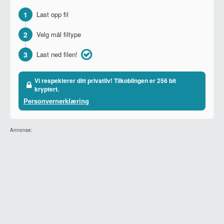
1
Last opp fil
2
Velg mål filtype
3
Last ned filen!
Vi respekterer ditt privatliv! Tilkoblingen er 256 bit
kryptert.
Personvernerklæring
Annonse: