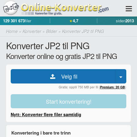
129 301 673
filer
★
4,7
siden
2013
Home
»
Konverter
»
Bilder
»
Konverter JP2 til PNG
Konverter JP2 til PNG
Konverter online og gratis JP2 til PNG
Velg fil
Gratis: opptil 750 MB per fil (
Premium: 20 GB
)
Start konvertering!
Nytt: Konverter flere filer samtidig
Konvertering i bare tre trinn