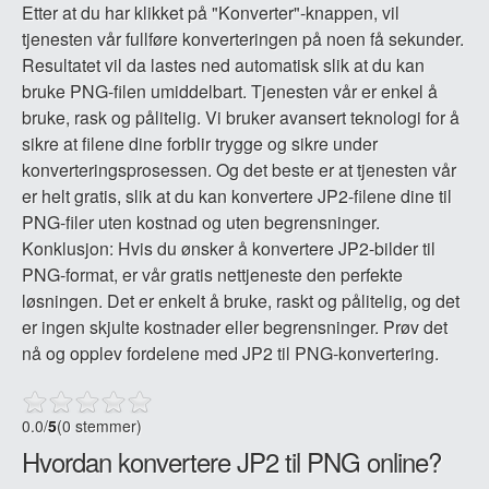
Etter at du har klikket på "Konverter"-knappen, vil
tjenesten vår fullføre konverteringen på noen få sekunder.
Resultatet vil da lastes ned automatisk slik at du kan
bruke PNG-filen umiddelbart. Tjenesten vår er enkel å
bruke, rask og pålitelig. Vi bruker avansert teknologi for å
sikre at filene dine forblir trygge og sikre under
konverteringsprosessen. Og det beste er at tjenesten vår
er helt gratis, slik at du kan konvertere JP2-filene dine til
PNG-filer uten kostnad og uten begrensninger.
Konklusjon: Hvis du ønsker å konvertere JP2-bilder til
PNG-format, er vår gratis nettjeneste den perfekte
løsningen. Det er enkelt å bruke, raskt og pålitelig, og det
er ingen skjulte kostnader eller begrensninger. Prøv det
nå og opplev fordelene med JP2 til PNG-konvertering.
0.0
/
5
(0 stemmer)
Hvordan konvertere JP2 til PNG online?