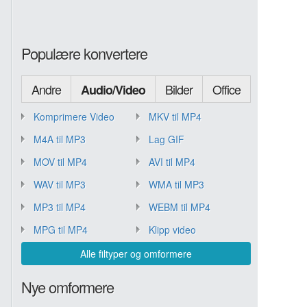
Populære konvertere
Andre
Bilder
Office
Audio/Video
Komprimere Video
MKV til MP4
M4A til MP3
Lag GIF
MOV til MP4
AVI til MP4
WAV til MP3
WMA til MP3
MP3 til MP4
WEBM til MP4
MPG til MP4
Klipp video
Alle filtyper og omformere
Nye omformere