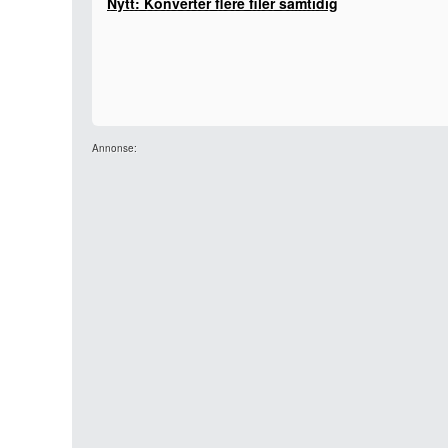
Nytt: Konverter flere filer samtidig
Annonse: