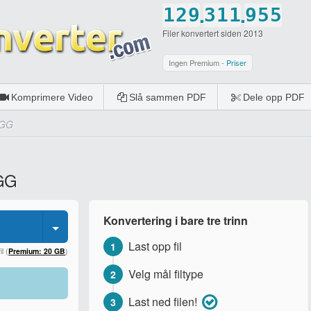
.
.
1
2
9
3
1
1
9
5
5
Filer konvertert siden 2013
2
3
0
4
2
2
0
6
6
3
4
5
3
3
7
7
Ingen Premium -
Priser
4
5
6
4
4
8
8
Komprimere Video
Slå sammen PDF
Dele opp PDF
5
6
7
5
5
9
9
OGG
6
7
8
6
6
0
0
7
8
9
7
7
OGG
8
9
0
8
8
9
0
9
9
Konvertering i bare tre trinn
0
0
0
Last opp fil
1
l (
Premium: 20 GB
)
Velg mål filtype
2
Last ned filen!
3