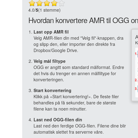
4.0
/
5
(1 stemme)
Hvordan konvertere AMR til OGG on
Last opp AMR fil
Velg AMR-filen din med "Velg fil"-knappen, dra
og slipp den, eller importer den direkte fra
Dropbox/Google Drive.
Velg mål filtype
OGG er angitt som standard målformat. Endre
det hvis du trenger en annen målfiltype for
konverteringen.
Start konvertering
Klikk på «Start konvertering!». De fleste filer
behandles på få sekunder, bare de største
filene kan ta noen minutter.
Last ned OGG-filen din
Last ned den ferdige OGG-filen. Filene dine blir
automatisk slettet fra serverne våre.