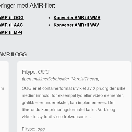
teringer med AMR-filer:
AMR til OGG
Konverter AMR til WMA
AMR til AAC
Konverter AMR til WAV
AMR til MP4
a AMR til OGG
Filtype:
OGG
åpen multimediebeholder (Vorbis/Theora)
som
OGG er et containerformat utviklet av Xiph.org der ulike
medier innhold, for eksempel lyd eller video elementer,
grafikk eller undertekster, kan implementeres. Det
tilhørende komprimeringsformatet kalles Vorbis og
virker lossy fordi visse frekvensomr …
Filtype:
.ogg