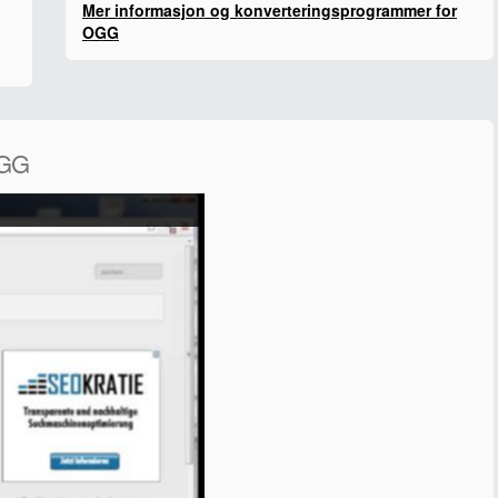
Mer informasjon og konverteringsprogrammer for
OGG
OGG