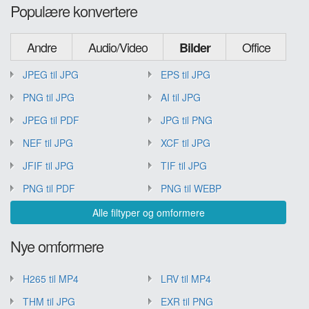
Populære konvertere
Andre
Audio/Video
Office
Bilder
JPEG til JPG
EPS til JPG
PNG til JPG
AI til JPG
JPEG til PDF
JPG til PNG
NEF til JPG
XCF til JPG
JFIF til JPG
TIF til JPG
PNG til PDF
PNG til WEBP
Alle filtyper og omformere
Nye omformere
H265 til MP4
LRV til MP4
THM til JPG
EXR til PNG