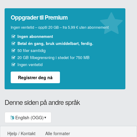
Oppgrader til Premium
Ingen ventetid – opptil 20 GB – fra 5,99 € uten abonnement
Ingen abonnement
Betal én gang, bruk umiddelbart, ferdig.
50 filer samtidig
20 GB filbegrensning i stedet for 750 MB
Ingen ventetid
Registrer deg nå
Denne siden på andre språk
English (OGG)
▼
Hjelp / Kontakt
Alle formater