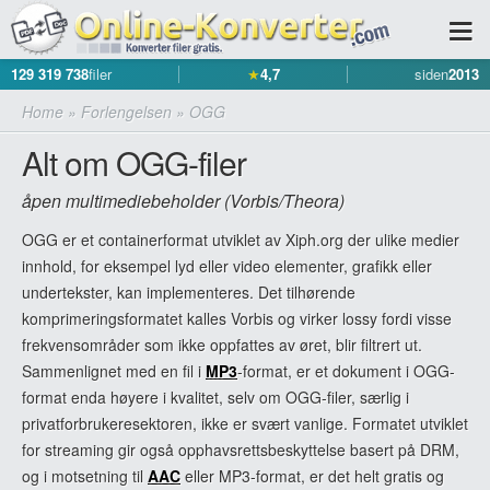
129 319 738
filer
★
4,7
siden
2013
Home
»
Forlengelsen
»
OGG
Alt om OGG-filer
åpen multimediebeholder (Vorbis/Theora)
OGG er et containerformat utviklet av Xiph.org der ulike medier
innhold, for eksempel lyd eller video elementer, grafikk eller
undertekster, kan implementeres. Det tilhørende
komprimeringsformatet kalles Vorbis og virker lossy fordi visse
frekvensområder som ikke oppfattes av øret, blir filtrert ut.
Sammenlignet med en fil i
MP3
-format, er et dokument i OGG-
format enda høyere i kvalitet, selv om OGG-filer, særlig i
privatforbrukeresektoren, ikke er svært vanlige. Formatet utviklet
for streaming gir også opphavsrettsbeskyttelse basert på DRM,
og i motsetning til
AAC
eller MP3-format, er det helt gratis og