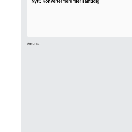
Nytt: Konverter flere filer samtidig
Annonse: