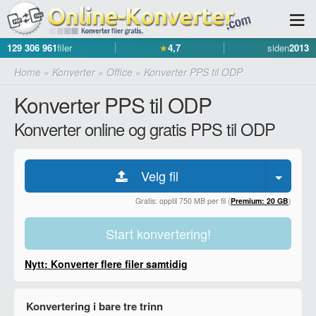
129 306 961
filer
★
4,7
siden
2013
Home
»
Konverter
»
Office
»
Konverter PPS til ODP
Konverter PPS til ODP
Konverter online og gratis PPS til ODP
Velg fil
Gratis: opptil 750 MB per fil (
Premium: 20 GB
)
Start konvertering!
Nytt: Konverter flere filer samtidig
Konvertering i bare tre trinn