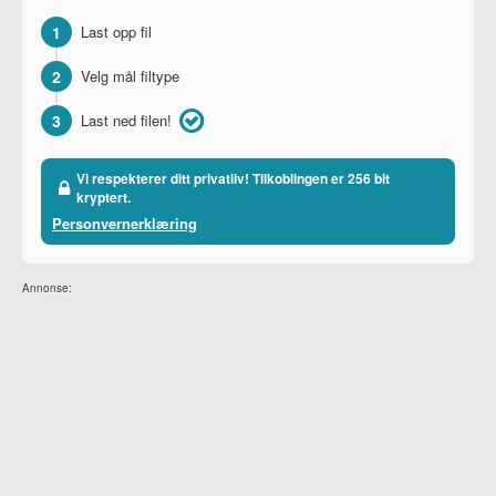
1
Last opp fil
2
Velg mål filtype
3
Last ned filen!
Vi respekterer ditt privatliv! Tilkoblingen er 256 bit
kryptert.
Personvernerklæring
Annonse: