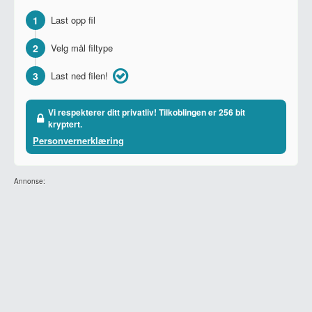
1
Last opp fil
2
Velg mål filtype
3
Last ned filen!
Vi respekterer ditt privatliv! Tilkoblingen er 256 bit
kryptert.
Personvernerklæring
Annonse: