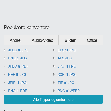
Populære konvertere
Andre
Audio/Video
Office
Bilder
JPEG til JPG
EPS til JPG
PNG til JPG
AI til JPG
JPEG til PDF
JPG til PNG
NEF til JPG
XCF til JPG
JFIF til JPG
TIF til JPG
PNG til PDF
PNG til WEBP
Alle filtyper og omformere