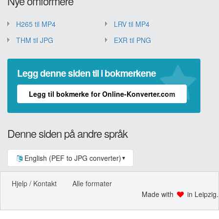
Nye omformere
H265 til MP4
LRV til MP4
THM til JPG
EXR til PNG
Legg denne siden til i bokmerkene
Legg til bokmerke for Online-Konverter.com
Denne siden på andre språk
English (PEF to JPG converter)
▼
Hjelp / Kontakt
Alle formater
Made with
in Leipzig.