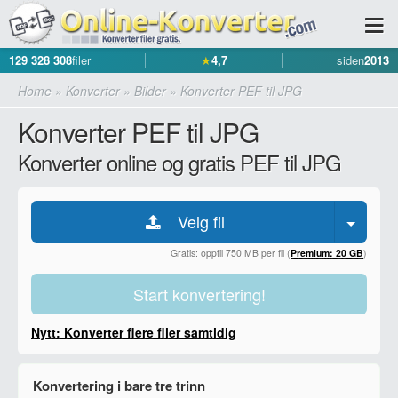
129 328 308
filer
★
4,7
siden
2013
Home
»
Konverter
»
Bilder
»
Konverter PEF til JPG
Konverter PEF til JPG
Konverter online og gratis PEF til JPG
Velg fil
Gratis: opptil 750 MB per fil (
Premium: 20 GB
)
Start konvertering!
Nytt: Konverter flere filer samtidig
Konvertering i bare tre trinn