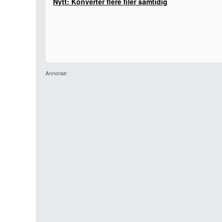
Nytt: Konverter flere filer samtidig
Annonse: