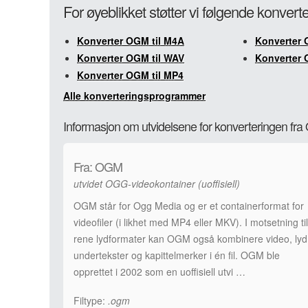
For øyeblikket støtter vi følgende konver
Konverter OGM til M4A
Konverter 
Konverter OGM til WAV
Konverter 
Konverter OGM til MP4
Alle konverteringsprogrammer
Informasjon om utvidelsene for konverteringen fr
Fra: OGM
utvidet OGG-videokontainer (uoffisiell)
OGM står for Ogg Media og er et containerformat for
videofiler (i likhet med MP4 eller MKV). I motsetning til
rene lydformater kan OGM også kombinere video, lyd
undertekster og kapittelmerker i én fil. OGM ble
opprettet i 2002 som en uoffisiell utvi …
Filtype:
.ogm