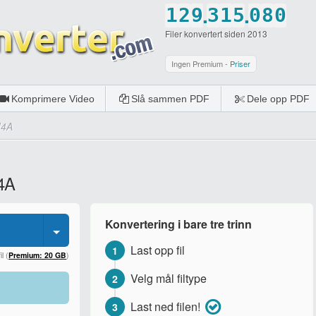
.
.
1
2
9
3
1
5
0
8
0
Filer konvertert siden 2013
2
3
0
4
2
6
1
9
1
3
4
5
3
7
2
0
2
Ingen Premium -
Priser
4
5
6
4
8
3
3
Komprimere Video
Slå sammen PDF
Dele opp PDF
5
6
7
5
9
4
4
M4A
6
7
8
6
0
5
5
7
8
9
7
6
6
M4A
8
9
0
8
7
7
9
0
9
8
8
Konvertering i bare tre trinn
0
0
9
9
Last opp fil
1
0
0
l (
Premium: 20 GB
)
Velg mål filtype
2
Last ned filen!
3