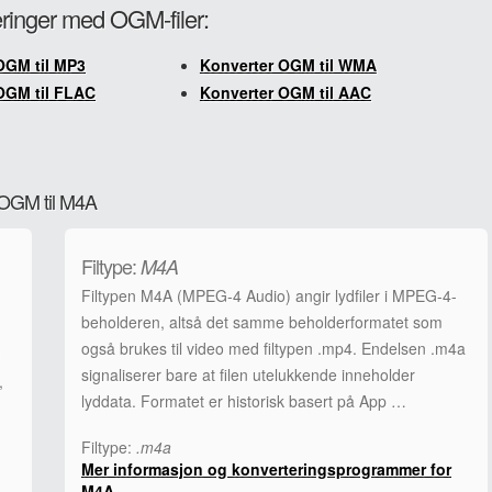
teringer med OGM-filer:
OGM til MP3
Konverter OGM til WMA
OGM til FLAC
Konverter OGM til AAC
a OGM til M4A
Filtype:
M4A
Filtypen M4A (MPEG-4 Audio) angir lydfiler i MPEG-4-
beholderen, altså det samme beholderformatet som
også brukes til video med filtypen .mp4. Endelsen .m4a
signaliserer bare at filen utelukkende inneholder
,
lyddata. Formatet er historisk basert på App …
Filtype:
.m4a
Mer informasjon og konverteringsprogrammer for
M4A