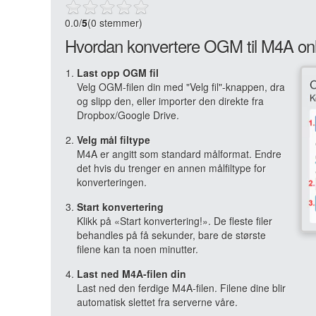
0.0
/
5
(0 stemmer)
Hvordan konvertere OGM til M4A on
Last opp OGM fil
Velg OGM-filen din med "Velg fil"-knappen, dra
og slipp den, eller importer den direkte fra
Dropbox/Google Drive.
Velg mål filtype
M4A er angitt som standard målformat. Endre
det hvis du trenger en annen målfiltype for
konverteringen.
Start konvertering
Klikk på «Start konvertering!». De fleste filer
behandles på få sekunder, bare de største
filene kan ta noen minutter.
Last ned M4A-filen din
Last ned den ferdige M4A-filen. Filene dine blir
automatisk slettet fra serverne våre.