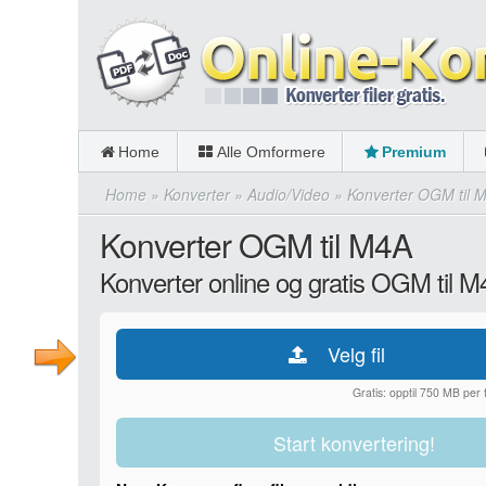
Home
Alle Omformere
Premium
Home
»
Konverter
»
Audio/Video
»
Konverter OGM til 
Konverter OGM til M4A
Konverter online og gratis OGM til 
Velg fil
Gratis: opptil 750 MB per fi
Start konvertering!