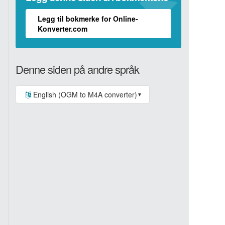
Legg til bokmerke for Online-
Konverter.com
Denne siden på andre språk
English (OGM to M4A converter)
▼