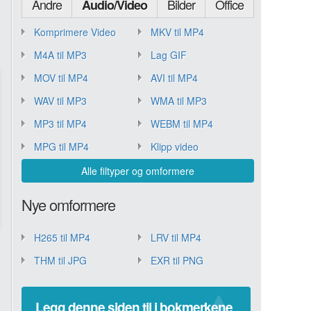
Andre
Bilder
Office
Audio/Video
Komprimere Video
MKV til MP4
M4A til MP3
Lag GIF
MOV til MP4
AVI til MP4
WAV til MP3
WMA til MP3
MP3 til MP4
WEBM til MP4
MPG til MP4
Klipp video
Alle filtyper og omformere
Nye omformere
H265 til MP4
LRV til MP4
THM til JPG
EXR til PNG
Legg denne siden til i bokmerkene