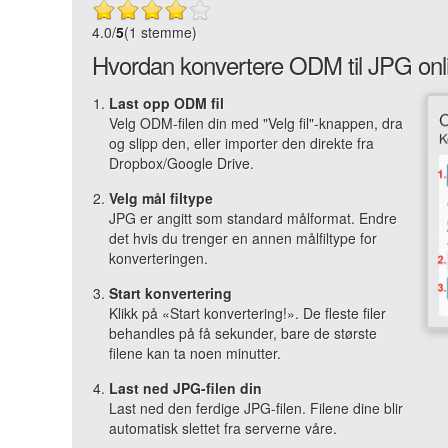
4.0
/
5
(1 stemme)
Hvordan konvertere ODM til JPG onl
Last opp ODM fil
Velg ODM-filen din med "Velg fil"-knappen, dra
og slipp den, eller importer den direkte fra
Dropbox/Google Drive.
Velg mål filtype
JPG er angitt som standard målformat. Endre
det hvis du trenger en annen målfiltype for
konverteringen.
Start konvertering
Klikk på «Start konvertering!». De fleste filer
behandles på få sekunder, bare de største
filene kan ta noen minutter.
Last ned JPG-filen din
Last ned den ferdige JPG-filen. Filene dine blir
automatisk slettet fra serverne våre.