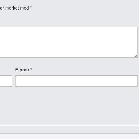
t er merket med
*
E-post
*