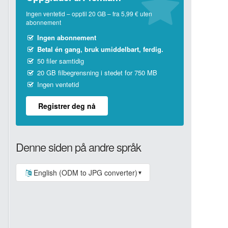
Ingen ventetid – opptil 20 GB – fra 5,99 € uten
abonnement
Ingen abonnement
Betal én gang, bruk umiddelbart, ferdig.
50 filer samtidig
20 GB filbegrensning i stedet for 750 MB
Ingen ventetid
Registrer deg nå
Denne siden på andre språk
English (ODM to JPG converter)
▼