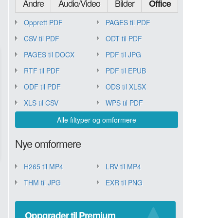
Andre
Audio/Video
Bilder
Office
Opprett PDF
PAGES til PDF
CSV til PDF
ODT til PDF
PAGES til DOCX
PDF til JPG
RTF til PDF
PDF til EPUB
ODF til PDF
ODS til XLSX
XLS til CSV
WPS til PDF
Alle filtyper og omformere
Nye omformere
H265 til MP4
LRV til MP4
THM til JPG
EXR til PNG
Oppgrader til Premium