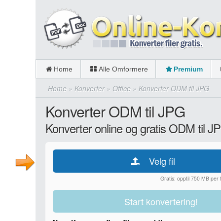
Home
Alle Omformere
Premium
Home
»
Konverter
»
Office
»
Konverter ODM til JPG
Konverter ODM til JPG
Konverter online og gratis ODM til J
Velg fil
Gratis: opptil 750 MB per fi
Start konvertering!