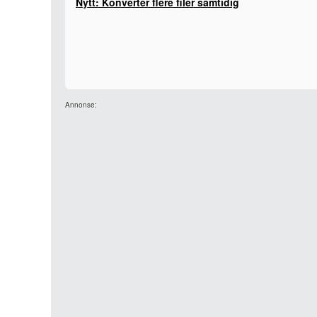
Nytt: Konverter flere filer samtidig
Annonse: