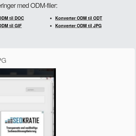
teringer med ODM-filer:
ODM til DOC
Konverter ODM til ODT
ODM til GIF
Konverter ODM til JPG
JPG