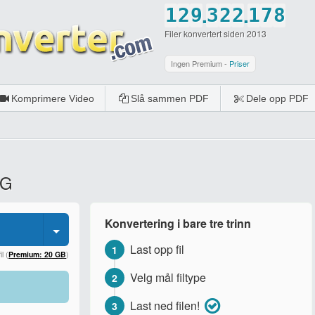
.
.
1
2
9
3
2
2
1
7
8
Filer konvertert siden 2013
2
3
0
4
3
3
2
8
9
3
4
5
4
4
3
9
0
Ingen Premium -
Priser
4
5
6
5
5
4
0
Komprimere Video
Slå sammen PDF
Dele opp PDF
5
6
7
6
6
5
6
7
8
7
7
6
7
8
9
8
8
7
PG
8
9
0
9
9
8
9
0
0
0
9
Konvertering i bare tre trinn
0
0
Last opp fil
1
l (
Premium: 20 GB
)
Velg mål filtype
2
Last ned filen!
3