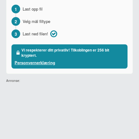
1
Last opp fil
2
Velg mål filtype
3
Last ned filen!
Vi respekterer ditt privatliv! Tilkoblingen er 256 bit
kryptert.
Personvernerklæring
Annonse: