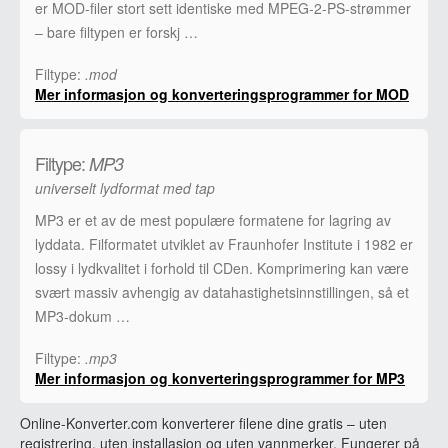
er MOD-filer stort sett identiske med MPEG-2-PS-strømmer
– bare filtypen er forskj …
Filtype:
.mod
Mer informasjon og konverteringsprogrammer for MOD
Filtype:
MP3
universelt lydformat med tap
MP3 er et av de mest populære formatene for lagring av
lyddata. Filformatet utviklet av Fraunhofer Institute i 1982 er
lossy i lydkvalitet i forhold til CDen. Komprimering kan være
svært massiv avhengig av datahastighetsinnstillingen, så et
MP3-dokum …
Filtype:
.mp3
Mer informasjon og konverteringsprogrammer for MP3
Online-Konverter.com konverterer filene dine gratis – uten
registrering, uten installasjon og uten vannmerker. Fungerer på