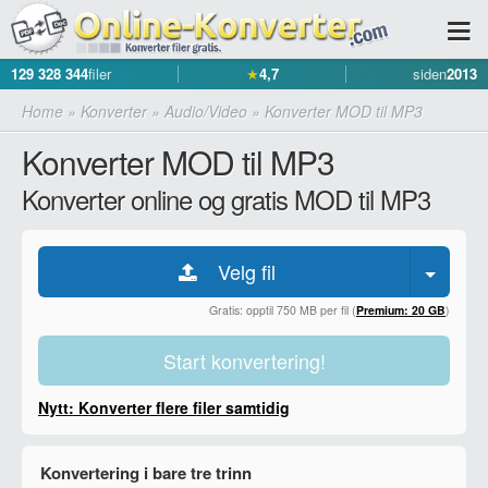
129 328 344
filer
★
4,7
siden
2013
Home
»
Konverter
»
Audio/Video
»
Konverter MOD til MP3
Konverter MOD til MP3
Konverter online og gratis MOD til MP3
Velg fil
Gratis: opptil 750 MB per fil (
Premium: 20 GB
)
Start konvertering!
Nytt: Konverter flere filer samtidig
Konvertering i bare tre trinn