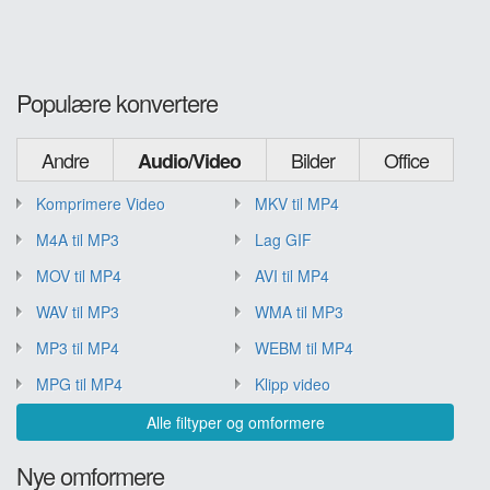
Populære konvertere
Andre
Bilder
Office
Audio/Video
Komprimere Video
MKV til MP4
M4A til MP3
Lag GIF
MOV til MP4
AVI til MP4
WAV til MP3
WMA til MP3
MP3 til MP4
WEBM til MP4
MPG til MP4
Klipp video
Alle filtyper og omformere
Nye omformere