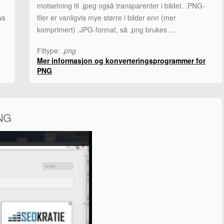
motsetning til .jpeg også transparenter i bildet. .PNG-
ws
filer er vanligvis mye større i bilder enn (mer
komprimert) .JPG-format, så .png brukes …
Filtype:
.png
Mer informasjon og konverteringsprogrammer for
PNG
PNG