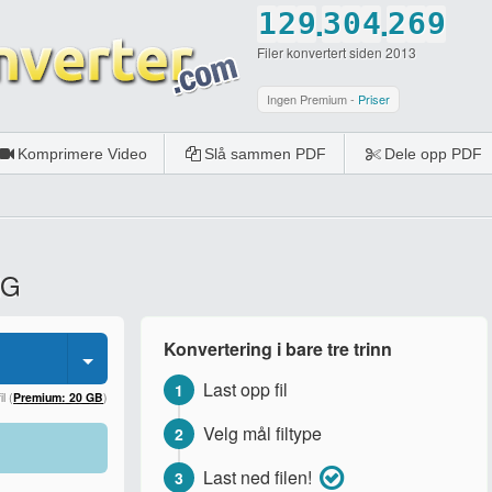
.
.
1
2
9
3
0
4
2
6
9
Filer konvertert siden 2013
2
3
0
4
1
5
3
7
0
3
4
5
2
6
4
8
Ingen Premium -
Priser
4
5
6
3
7
5
9
Komprimere Video
Slå sammen PDF
Dele opp PDF
5
6
7
4
8
6
0
6
7
8
5
9
7
7
8
9
6
0
8
NG
8
9
0
7
9
9
0
8
0
Konvertering i bare tre trinn
0
9
Last opp fil
1
0
l (
Premium: 20 GB
)
Velg mål filtype
2
Last ned filen!
3