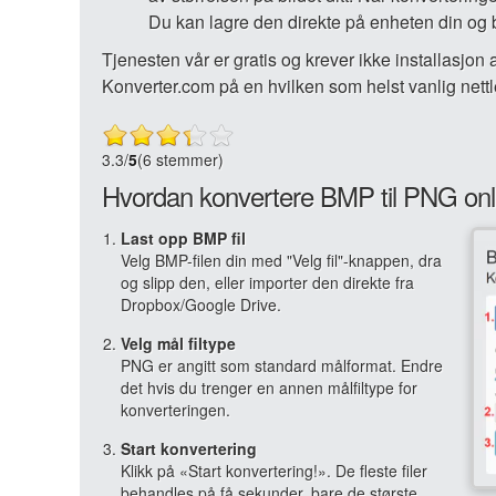
Du kan lagre den direkte på enheten din og
Tjenesten vår er gratis og krever ikke installasjo
Konverter.com på en hvilken som helst vanlig nettles
3.3
/
5
(6 stemmer)
Hvordan konvertere BMP til PNG onl
Last opp BMP fil
Velg BMP-filen din med "Velg fil"-knappen, dra
og slipp den, eller importer den direkte fra
Dropbox/Google Drive.
Velg mål filtype
PNG er angitt som standard målformat. Endre
det hvis du trenger en annen målfiltype for
konverteringen.
Start konvertering
Klikk på «Start konvertering!». De fleste filer
behandles på få sekunder, bare de største