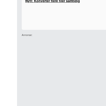
Nytt: Konverter flere filer samtidig
Annonse: