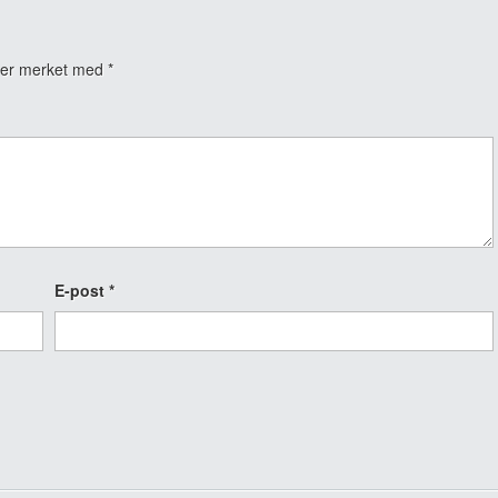
t er merket med
*
E-post
*