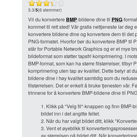
3.3
/
5
(6 stemmer)
Vil du konvertere
BMP
-bildene dine til
PNG
-forma
kommet til rett sted! Vår gratis nettjeneste lar deg 
konvertere bildene dine og konvertere dem til det
PNG-formatet. Hvorfor bør du konvertere BMP ti
står for Portable Network Graphics og er et mye br
bildeformat som støtter tapsfri komprimering. I mots
BMP-format, som kan ha større filstørrelser, tilbyr
komprimering uten tap av kvalitet. Dette betyr at d
bildene dine i høy kvalitet samtidig som du reduse
filstørrelsen. Det er enkelt å bruke tjenesten vår. F
trinnene for å konvertere BMP-bildene dine til PNG
Klikk på "Velg fil"-knappen og finn BMP-bi
bildet inn i det angitte feltet.
Når du har valgt bildet ditt, klikk "Konver
Vent et øyeblikk til konverteringsprosessen
av størrelsen på bildet ditt. Når konverteringe