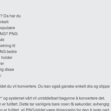
t? Da har du
enkelt
 populære
l PNG? PNG
ukt
etning til
 PNG bedre
u holder
rer
ølg disse
:
ldet du vil konvertere. Du kan også ganske enkelt dra og slippe
ter" og systemet vårt vil umiddelbart begynne å konvertere det.
 er fullført. Dette tar vanligvis bare noen få sekunder, avhengig
n er fullført, vil PNG-bildet være tilgjengelig for deg å laste ned.