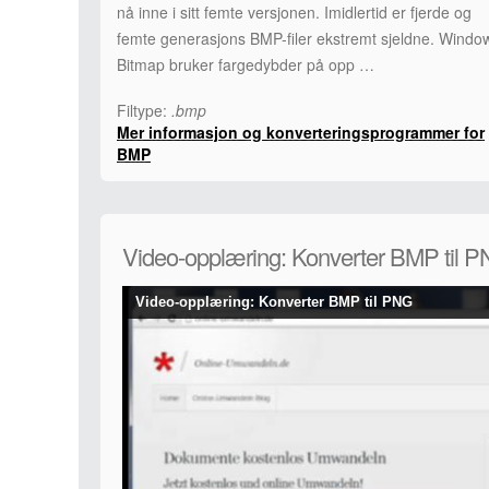
nå inne i sitt femte versjonen. Imidlertid er fjerde og
femte generasjons BMP-filer ekstremt sjeldne. Windo
Bitmap bruker fargedybder på opp …
Filtype:
.bmp
Mer informasjon og konverteringsprogrammer for
BMP
Video-opplæring: Konverter BMP til 
Video-opplæring: Konverter BMP til PNG