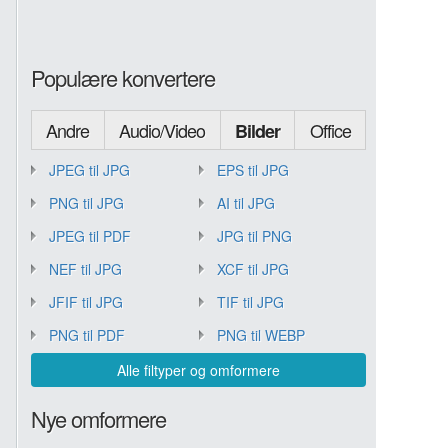
Populære konvertere
Andre
Audio/Video
Office
Bilder
JPEG til JPG
EPS til JPG
PNG til JPG
AI til JPG
JPEG til PDF
JPG til PNG
NEF til JPG
XCF til JPG
JFIF til JPG
TIF til JPG
PNG til PDF
PNG til WEBP
Alle filtyper og omformere
Nye omformere