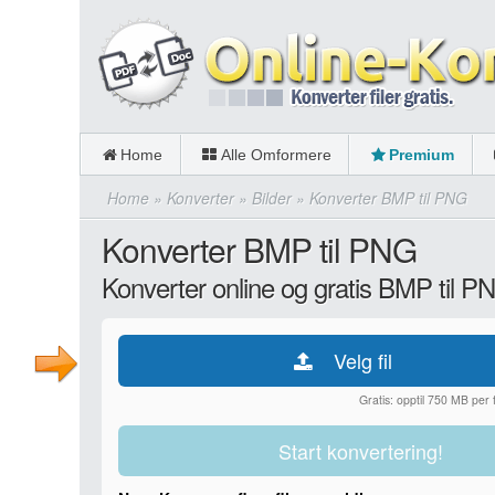
Home
Alle Omformere
Premium
Home
»
Konverter
»
Bilder
»
Konverter BMP til PNG
Konverter BMP til PNG
Konverter online og gratis BMP til P
Velg fil
Gratis: opptil 750 MB per fi
Start konvertering!