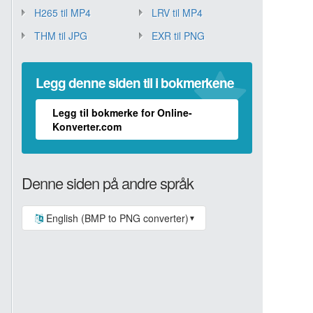
H265 til MP4
LRV til MP4
THM til JPG
EXR til PNG
Legg denne siden til i bokmerkene
Legg til bokmerke for Online-
Konverter.com
Denne siden på andre språk
English (BMP to PNG converter)
▼