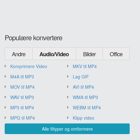
Populære konvertere
Andre
Bilder
Office
Audio/Video
Komprimere Video
MKV til MP4
M4A til MP3
Lag GIF
MOV til MP4
AVI til MP4
WAV til MP3
WMA til MP3
MP3 til MP4
WEBM til MP4
MPG til MP4
Klipp video
Alle filtyper og omformere