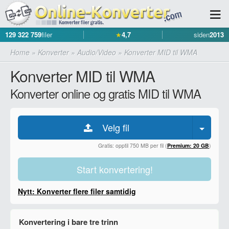
129 322 759
filer
★
4,7
siden
2013
Home
»
Konverter
»
Audio/Video
»
Konverter MID til WMA
Konverter MID til WMA
Konverter online og gratis MID til WMA
Velg fil
Gratis: opptil 750 MB per fil (
Premium: 20 GB
)
Start konvertering!
Nytt: Konverter flere filer samtidig
Konvertering i bare tre trinn