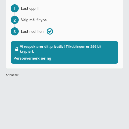
1
Last opp fil
2
Velg mål filtype
3
Last ned filen!
Vi respekterer ditt privatliv! Tilkoblingen er 256 bit
kryptert.
Personvernerklæring
Annonse: