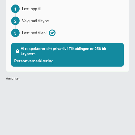
1
Last opp fil
2
Velg mål filtype
3
Last ned filen!
Vi respekterer ditt privatliv! Tilkoblingen er 256 bit
kryptert.
Personvernerklæring
Annonse: