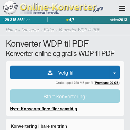
129 315 565
filer
★
4,7
siden
2013
Home
»
Konverter
»
Bilder
»
Konverter WDP til PDF
Konverter WDP til PDF
Konverter online og gratis WDP til PDF
Velg fil
Gratis: opptil 750 MB per fil (
Premium: 20 GB
)
Start konvertering!
Nytt: Konverter flere filer samtidig
Konvertering i bare tre trinn