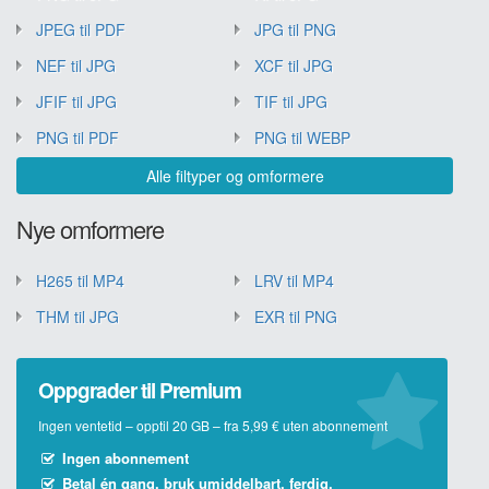
JPEG til PDF
JPG til PNG
NEF til JPG
XCF til JPG
JFIF til JPG
TIF til JPG
PNG til PDF
PNG til WEBP
Alle filtyper og omformere
Nye omformere
H265 til MP4
LRV til MP4
THM til JPG
EXR til PNG
Oppgrader til Premium
Ingen ventetid – opptil 20 GB – fra 5,99 € uten abonnement
Ingen abonnement
Betal én gang, bruk umiddelbart, ferdig.