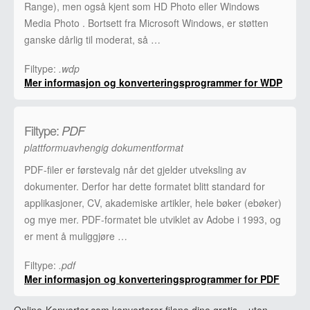
Range), men også kjent som HD Photo eller Windows
Media Photo . Bortsett fra Microsoft Windows, er støtten
ganske dårlig til moderat, så …
Filtype:
.wdp
Mer informasjon og konverteringsprogrammer for WDP
Filtype:
PDF
plattformuavhengig dokumentformat
PDF-filer er førstevalg når det gjelder utveksling av
dokumenter. Derfor har dette formatet blitt standard for
applikasjoner, CV, akademiske artikler, hele bøker (ebøker)
og mye mer. PDF-formatet ble utviklet av Adobe i 1993, og
er ment å muliggjøre …
Filtype:
.pdf
Mer informasjon og konverteringsprogrammer for PDF
Online-Konverter.com konverterer filene dine gratis – uten