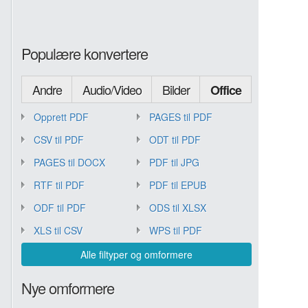
Populære konvertere
Andre
Audio/Video
Bilder
Office
Opprett PDF
PAGES til PDF
CSV til PDF
ODT til PDF
PAGES til DOCX
PDF til JPG
RTF til PDF
PDF til EPUB
ODF til PDF
ODS til XLSX
XLS til CSV
WPS til PDF
Alle filtyper og omformere
Nye omformere