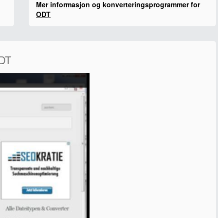
Mer informasjon og konverteringsprogrammer for
ODT
ODT