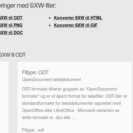
teringer med SXW-filer:
SXW til ODT
Konverter SXW til HTML
SXW til PNG
Konverter SXW til GIF
SXW til DOC
 SXW til ODT
Filtype:
ODT
OpenDocument-tekstdokument
ODT-formatet tilhører gruppen av "OpenDocument-
formater" og er et åpent format for tekstfiler. ODT-filer er
standardformatet for tekstdokumenter opprettet med
OpenOffice eller LibreOffice . Microsoft-varianten av
dette formatet er .doc elle …
Filtype:
.odt