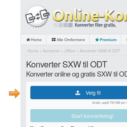
Home
Alle Omformere
Premium
Home
»
Konverter
»
Office
»
Konverter SXW til ODT
Konverter SXW til ODT
Konverter online og gratis SXW til O
Velg fil
Gratis: opptil 750 MB per fi
Start konvertering!