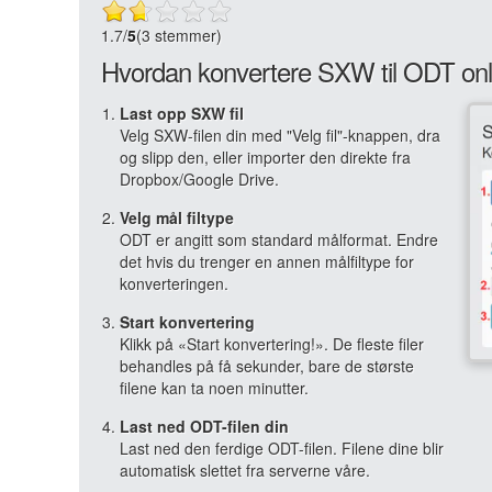
1.7
/
5
(3 stemmer)
Hvordan konvertere SXW til ODT onl
Last opp SXW fil
Velg SXW-filen din med "Velg fil"-knappen, dra
og slipp den, eller importer den direkte fra
Dropbox/Google Drive.
Velg mål filtype
ODT er angitt som standard målformat. Endre
det hvis du trenger en annen målfiltype for
konverteringen.
Start konvertering
Klikk på «Start konvertering!». De fleste filer
behandles på få sekunder, bare de største
filene kan ta noen minutter.
Last ned ODT-filen din
Last ned den ferdige ODT-filen. Filene dine blir
automatisk slettet fra serverne våre.