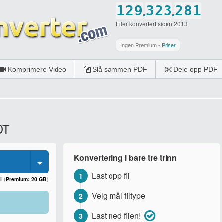
.
.
1
2
9
3
2
3
2
8
1
Filer konvertert siden 2013
2
3
0
4
3
4
3
9
2
3
4
5
4
5
4
0
3
Ingen Premium -
Priser
4
5
6
5
6
5
4
Komprimere Video
Slå sammen PDF
Dele opp PDF
5
6
7
6
7
6
5
6
7
8
7
8
7
6
7
8
9
8
9
8
7
DT
8
9
0
9
0
9
8
9
0
0
0
9
Konvertering i bare tre trinn
0
0
Last opp fil
1
l (
Premium: 20 GB
)
Velg mål filtype
2
Last ned filen!
3