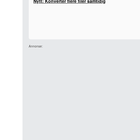
Nytt: Konverter flere filer samtidig
Annonse: