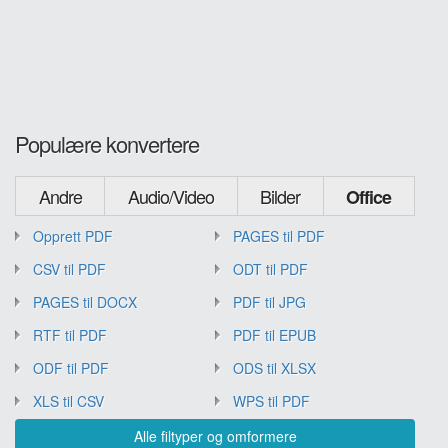
Populære konvertere
Andre
Audio/Video
Bilder
Office
Opprett PDF
PAGES til PDF
CSV til PDF
ODT til PDF
PAGES til DOCX
PDF til JPG
RTF til PDF
PDF til EPUB
ODF til PDF
ODS til XLSX
XLS til CSV
WPS til PDF
Alle filtyper og omformere