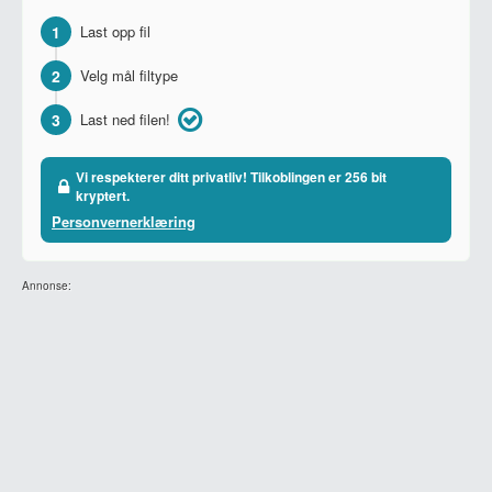
1
Last opp fil
2
Velg mål filtype
3
Last ned filen!
Vi respekterer ditt privatliv! Tilkoblingen er 256 bit
kryptert.
Personvernerklæring
Annonse: