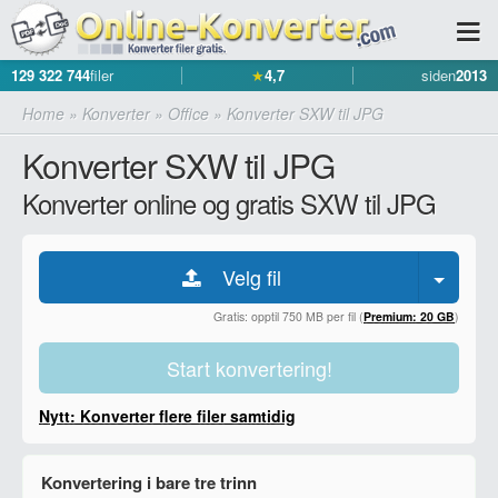
129 322 744
filer
★
4,7
siden
2013
Home
»
Konverter
»
Office
»
Konverter SXW til JPG
Konverter SXW til JPG
Konverter online og gratis SXW til JPG
Velg fil
Gratis: opptil 750 MB per fil (
Premium: 20 GB
)
Start konvertering!
Nytt: Konverter flere filer samtidig
Konvertering i bare tre trinn