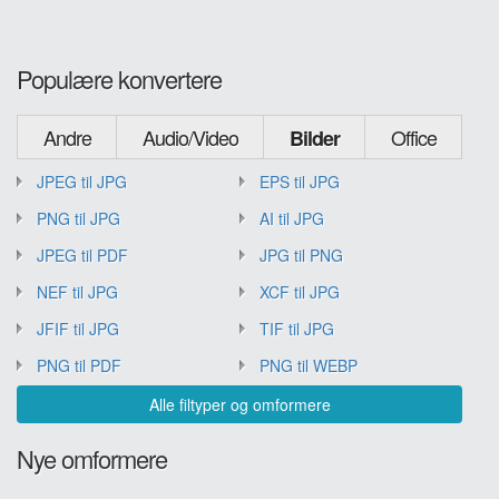
Populære konvertere
Andre
Audio/Video
Office
Bilder
JPEG til JPG
EPS til JPG
PNG til JPG
AI til JPG
JPEG til PDF
JPG til PNG
NEF til JPG
XCF til JPG
JFIF til JPG
TIF til JPG
PNG til PDF
PNG til WEBP
Alle filtyper og omformere
Nye omformere