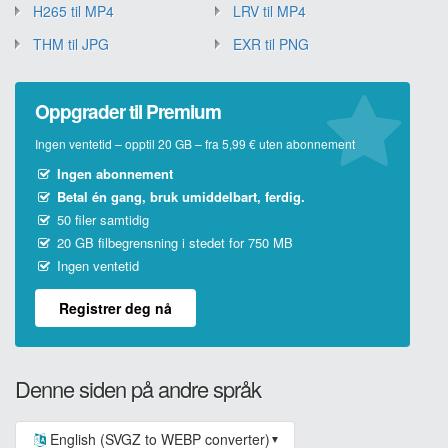
H265 til MP4
LRV til MP4
THM til JPG
EXR til PNG
Oppgrader til Premium
Ingen ventetid – opptil 20 GB – fra 5,99 € uten abonnement
Ingen abonnement
Betal én gang, bruk umiddelbart, ferdig.
50 filer samtidig
20 GB filbegrensning i stedet for 750 MB
Ingen ventetid
Registrer deg nå
Denne siden på andre språk
English (SVGZ to WEBP converter)
▼