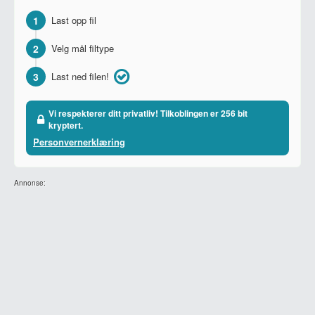
1
Last opp fil
2
Velg mål filtype
3
Last ned filen!
Vi respekterer ditt privatliv! Tilkoblingen er 256 bit
kryptert.
Personvernerklæring
Annonse: