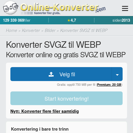
129 339 069
filer
★
4,7
siden
2013
Home
»
Konverter
»
Bilder
»
Konverter SVGZ til WEBP
Konverter SVGZ til WEBP
Konverter online og gratis SVGZ til WEBP
Velg fil
Gratis: opptil 750 MB per fil (
Premium: 20 GB
)
Start konvertering!
Nytt: Konverter flere filer samtidig
Konvertering i bare tre trinn