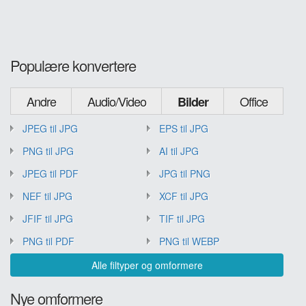
Populære konvertere
Andre
Audio/Video
Office
Bilder
JPEG til JPG
EPS til JPG
PNG til JPG
AI til JPG
JPEG til PDF
JPG til PNG
NEF til JPG
XCF til JPG
JFIF til JPG
TIF til JPG
PNG til PDF
PNG til WEBP
Alle filtyper og omformere
Nye omformere