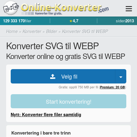
129 333 170
filer
★
4,7
siden
2013
Home
»
Konverter
»
Bilder
»
Konverter SVG til WEBP
Konverter SVG til WEBP
Konverter online og gratis SVG til WEBP
Velg fil
Gratis: opptil 750 MB per fil (
Premium: 20 GB
)
Start konvertering!
Nytt: Konverter flere filer samtidig
Konvertering i bare tre trinn