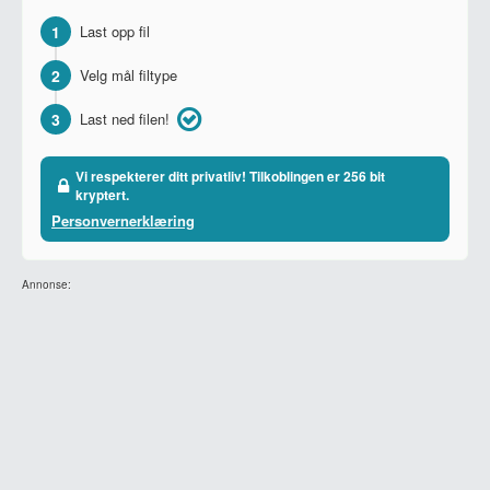
1
Last opp fil
2
Velg mål filtype
3
Last ned filen!
Vi respekterer ditt privatliv! Tilkoblingen er 256 bit
kryptert.
Personvernerklæring
Annonse: