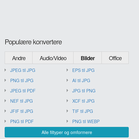
Populære konvertere
Andre
Audio/Video
Office
Bilder
JPEG til JPG
EPS til JPG
PNG til JPG
AI til JPG
JPEG til PDF
JPG til PNG
NEF til JPG
XCF til JPG
JFIF til JPG
TIF til JPG
PNG til PDF
PNG til WEBP
Alle filtyper og omformere