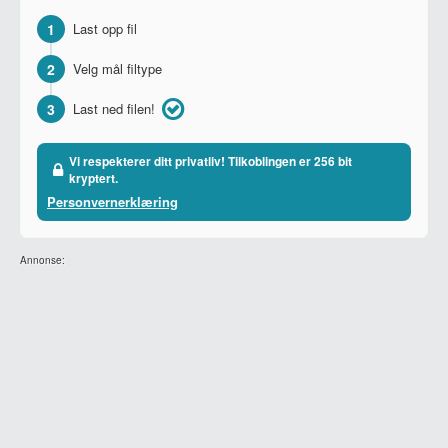
1
Last opp fil
2
Velg mål filtype
3
Last ned filen!
Vi respekterer ditt privatliv! Tilkoblingen er 256 bit
kryptert.
Personvernerklæring
Annonse: