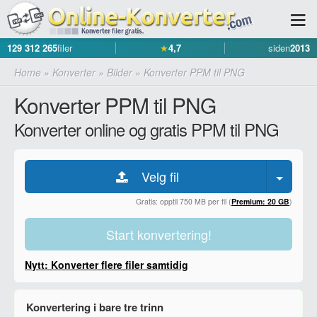
129 312 265
filer
★
4,7
siden
2013
Home
»
Konverter
»
Bilder
»
Konverter PPM til PNG
Konverter PPM til PNG
Konverter online og gratis PPM til PNG
Velg fil
Gratis: opptil 750 MB per fil (
Premium: 20 GB
)
Start konvertering!
Nytt: Konverter flere filer samtidig
Konvertering i bare tre trinn