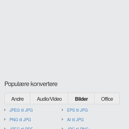
Populære konvertere
Andre
Audio/Video
Office
Bilder
JPEG til JPG
EPS til JPG
PNG til JPG
AI til JPG
JPEG til PDF
JPG til PNG