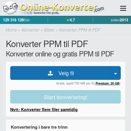
129 316 128
filer
★
4,7
siden
2013
Home
»
Konverter
»
Bilder
»
Konverter PPM til PDF
Konverter PPM til PDF
Konverter online og gratis PPM til PDF
Velg fil
Gratis: opptil 750 MB per fil (
Premium: 20 GB
)
Start konvertering!
Nytt: Konverter flere filer samtidig
Konvertering i bare tre trinn