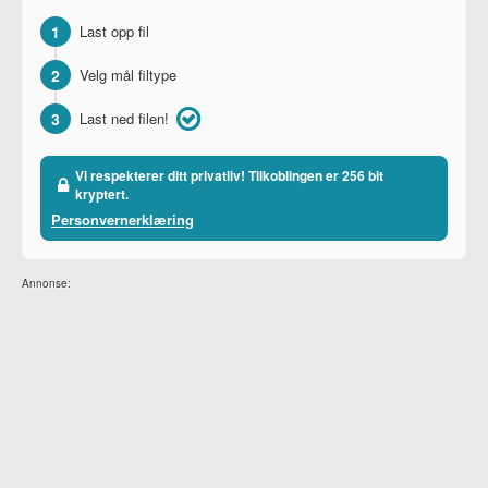
1
Last opp fil
2
Velg mål filtype
3
Last ned filen!
Vi respekterer ditt privatliv! Tilkoblingen er 256 bit
kryptert.
Personvernerklæring
Annonse: