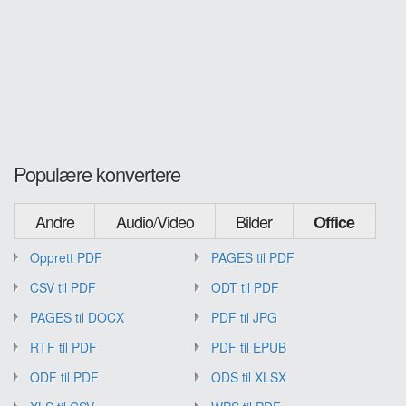
Populære konvertere
Andre
Audio/Video
Bilder
Office
Opprett PDF
PAGES til PDF
CSV til PDF
ODT til PDF
PAGES til DOCX
PDF til JPG
RTF til PDF
PDF til EPUB
ODF til PDF
ODS til XLSX