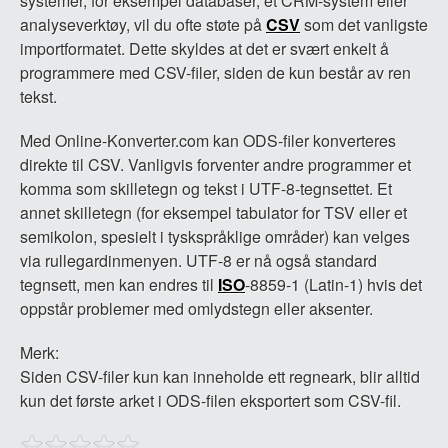
systemer, for eksempel databaser, et CRM-system eller
analyseverktøy, vil du ofte støte på
CSV
som det vanligste
importformatet. Dette skyldes at det er svært enkelt å
programmere med CSV-filer, siden de kun består av ren
tekst.
Med Online-Konverter.com kan ODS-filer konverteres
direkte til CSV. Vanligvis forventer andre programmer et
komma som skilletegn og tekst i UTF-8-tegnsettet. Et
annet skilletegn (for eksempel tabulator for TSV eller et
semikolon, spesielt i tyskspråklige områder) kan velges
via rullegardinmenyen. UTF-8 er nå også standard
tegnsett, men kan endres til
ISO
-8859-1 (Latin-1) hvis det
oppstår problemer med omlydstegn eller aksenter.
Merk:
Siden CSV-filer kun kan inneholde ett regneark, blir alltid
kun det første arket i ODS-filen eksportert som CSV-fil.