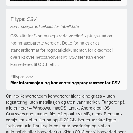
Filtype:
CSV
kommaseparert tekstfil for tabelldata
CSV står for "kommaseparerte verdier" - på tysk så om
"kommaseparerte verdier". Dette formatet er et
standardformat for regnearkdokumenter, for eksempel
oversikt over nettbankoversikt. CSV-filer kan enkelt
konverteres til ODS- ell …
Filtype:
.csv
Mer informasjon og konverteringsprogrammer for CSV
Online-Konverter.com konverterer filene dine gratis – uten
registrering, uten installasjon og uten vannmerker. Fungerer på
alle enheter – Windows, macOS, Linux, Android og iOS.
Gratisversjonen støtter filer på opptil 750 MB, mens Premium-
versjonen støtter filer på opptil 20 GB. Serverne våre ligger i
Tyskland, alle filer krypteres under overføring og slettes
automatisk etter konvertering. Siden 2013 har vi konvertert over