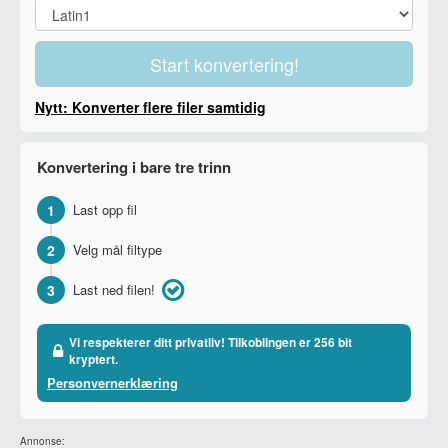
Start konvertering!
Nytt: Konverter flere filer samtidig
Konvertering i bare tre trinn
1
Last opp fil
2
Velg mål filtype
3
Last ned filen!
Vi respekterer ditt privatliv! Tilkoblingen er 256 bit
kryptert.
Personvernerklæring
Annonse: