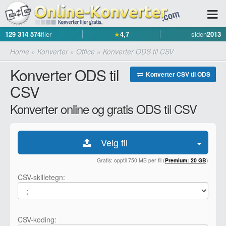
129 314 574
filer
★
4,7
siden
2013
Home
»
Konverter
»
Office
»
Konverter ODS til CSV
Konverter ODS til
Konverter CSV til ODS
CSV
Konverter online og gratis ODS til CSV
Velg fil
Gratis: opptil 750 MB per fil (
Premium: 20 GB
)
CSV-skilletegn:
CSV-koding: