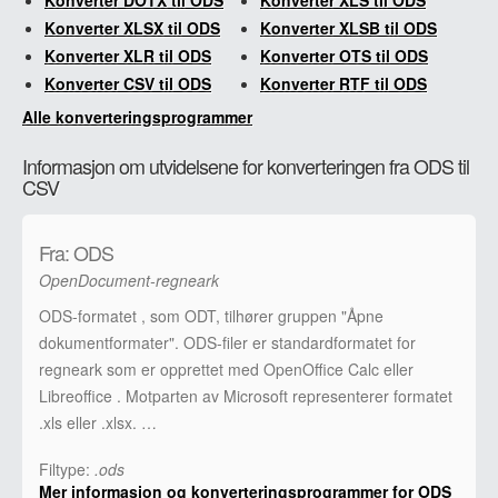
Konverter DOTX til ODS
Konverter XLS til ODS
Konverter XLSX til ODS
Konverter XLSB til ODS
Konverter XLR til ODS
Konverter OTS til ODS
Konverter CSV til ODS
Konverter RTF til ODS
Alle konverteringsprogrammer
Informasjon om utvidelsene for konverteringen fra ODS til
CSV
Fra: ODS
OpenDocument-regneark
ODS-formatet , som ODT, tilhører gruppen "Åpne
dokumentformater". ODS-filer er standardformatet for
regneark som er opprettet med OpenOffice Calc eller
Libreoffice . Motparten av Microsoft representerer formatet
.xls eller .xlsx. …
Filtype:
.ods
Mer informasjon og konverteringsprogrammer for ODS