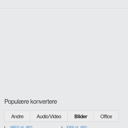
Populære konvertere
Andre
Audio/Video
Office
Bilder
JPEG til JPG
EPS til JPG