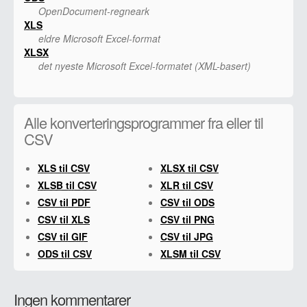
OpenDocument-regneark
XLS
eldre Microsoft Excel-format
XLSX
det nyeste Microsoft Excel-formatet (XML-basert)
Alle konverteringsprogrammer fra eller til
CSV
XLS til CSV
XLSX til CSV
XLSB til CSV
XLR til CSV
CSV til PDF
CSV til ODS
CSV til XLS
CSV til PNG
CSV til GIF
CSV til JPG
ODS til CSV
XLSM til CSV
Ingen kommentarer