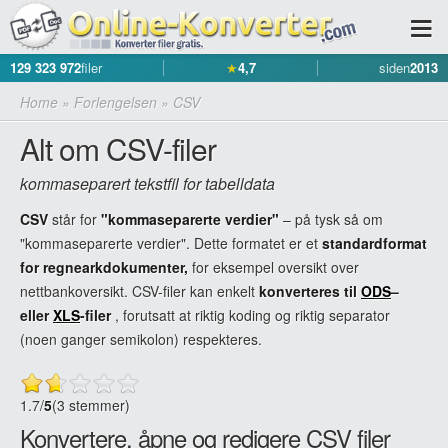
129 323 972
filer
★
4,7
siden
2013
Home
»
Forlengelsen
»
CSV
Alt om CSV-filer
kommaseparert tekstfil for tabelldata
CSV
står for
"kommaseparerte verdier"
– på tysk så om
"kommaseparerte verdier". Dette formatet er et
standardformat
for regnearkdokumenter,
for eksempel oversikt over
nettbankoversikt. CSV-filer kan enkelt
konverteres til
ODS
–
eller
XLS
-filer
, forutsatt at riktig koding og riktig separator
(noen ganger semikolon) respekteres.
1.7
/
5
(3 stemmer)
Konvertere, åpne og redigere CSV filer