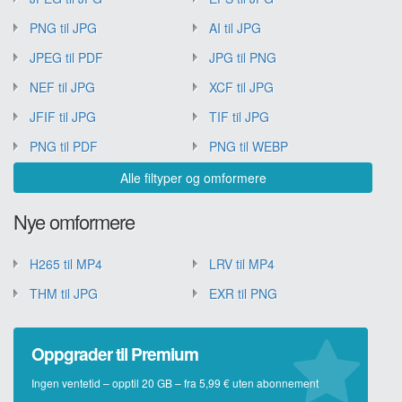
PNG til JPG
AI til JPG
JPEG til PDF
JPG til PNG
NEF til JPG
XCF til JPG
JFIF til JPG
TIF til JPG
PNG til PDF
PNG til WEBP
Alle filtyper og omformere
Nye omformere
H265 til MP4
LRV til MP4
THM til JPG
EXR til PNG
Oppgrader til Premium
Ingen ventetid – opptil 20 GB – fra 5,99 € uten abonnement