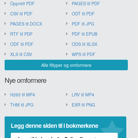
Opprett PDF
PAGES til PDF
CSV til PDF
ODT til PDF
PAGES til DOCX
PDF til JPG
RTF til PDF
PDF til EPUB
ODF til PDF
ODS til XLSX
XLS til CSV
WPS til PDF
Alle filtyper og omformere
Nye omformere
H265 til MP4
LRV til MP4
THM til JPG
EXR til PNG
Legg denne siden til i bokmerkene