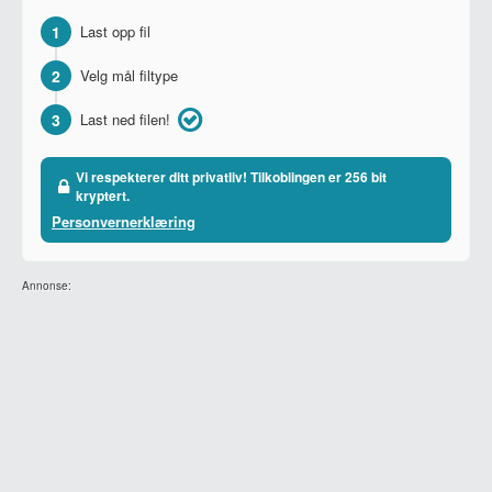
1
Last opp fil
2
Velg mål filtype
3
Last ned filen!
Vi respekterer ditt privatliv! Tilkoblingen er 256 bit
kryptert.
Personvernerklæring
Annonse: