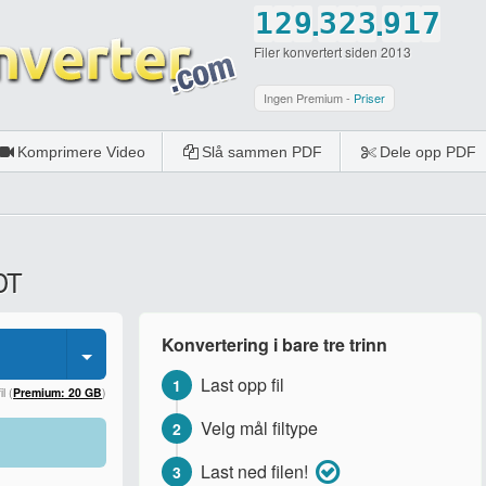
.
.
1
2
9
3
2
3
9
1
7
Filer konvertert siden 2013
2
3
0
4
3
4
0
2
8
3
4
5
4
5
3
9
Ingen Premium -
Priser
4
5
6
5
6
4
0
Komprimere Video
Slå sammen PDF
Dele opp PDF
5
6
7
6
7
5
6
7
8
7
8
6
7
8
9
8
9
7
ODT
8
9
0
9
0
8
9
0
0
9
Konvertering i bare tre trinn
0
0
Last opp fil
1
l (
Premium: 20 GB
)
Velg mål filtype
2
Last ned filen!
3