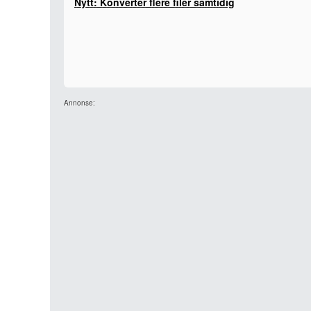
Nytt: Konverter flere filer samtidig
Annonse: