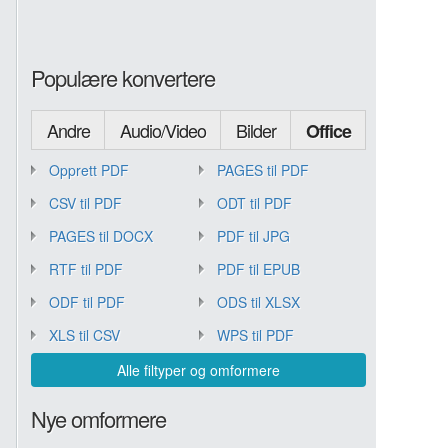
Populære konvertere
Andre
Audio/Video
Bilder
Office
Opprett PDF
PAGES til PDF
CSV til PDF
ODT til PDF
PAGES til DOCX
PDF til JPG
RTF til PDF
PDF til EPUB
ODF til PDF
ODS til XLSX
XLS til CSV
WPS til PDF
Alle filtyper og omformere
Nye omformere