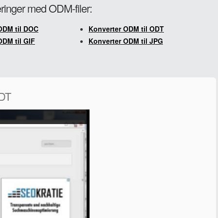
teringer med ODM-filer:
ODM til DOC
Konverter ODM til ODT
ODM til GIF
Konverter ODM til JPG
ODT