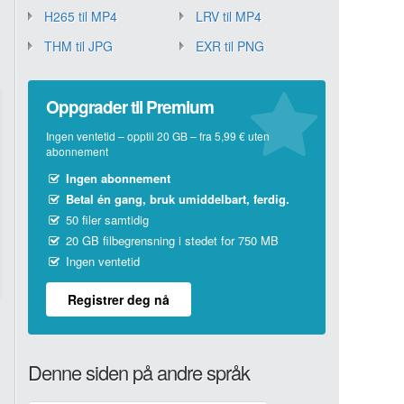
H265 til MP4
LRV til MP4
THM til JPG
EXR til PNG
Oppgrader til Premium
Ingen ventetid – opptil 20 GB – fra 5,99 € uten
abonnement
Ingen abonnement
Betal én gang, bruk umiddelbart, ferdig.
50 filer samtidig
20 GB filbegrensning i stedet for 750 MB
Ingen ventetid
Registrer deg nå
Denne siden på andre språk