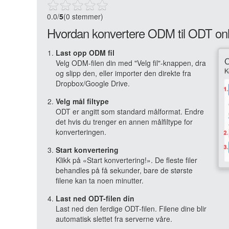
0.0
/
5
(0 stemmer)
Hvordan konvertere ODM til ODT onl
Last opp ODM fil
Velg ODM-filen din med "Velg fil"-knappen, dra
og slipp den, eller importer den direkte fra
Dropbox/Google Drive.
Velg mål filtype
ODT er angitt som standard målformat. Endre
det hvis du trenger en annen målfiltype for
konverteringen.
Start konvertering
Klikk på «Start konvertering!». De fleste filer
behandles på få sekunder, bare de største
filene kan ta noen minutter.
Last ned ODT-filen din
Last ned den ferdige ODT-filen. Filene dine blir
automatisk slettet fra serverne våre.