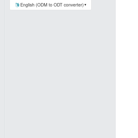
English (ODM to ODT converter)
▼