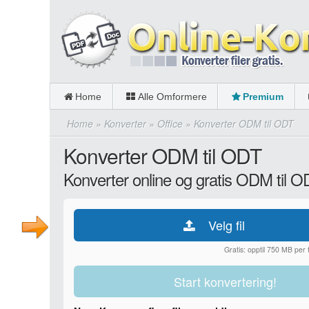
Home
Alle Omformere
Premium
Home
»
Konverter
»
Office
»
Konverter ODM til ODT
Konverter ODM til ODT
Konverter online og gratis ODM til 
Velg fil
Gratis: opptil 750 MB per fi
Start konvertering!