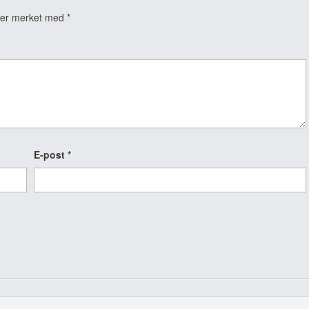
t er merket med
*
E-post
*