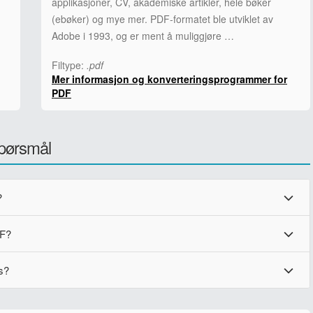
applikasjoner, CV, akademiske artikler, hele bøker
(ebøker) og mye mer. PDF-formatet ble utviklet av
Adobe i 1993, og er ment å muliggjøre …
Filtype:
.pdf
Mer informasjon og konverteringsprogrammer for
PDF
spørsmål
?
DF?
s?