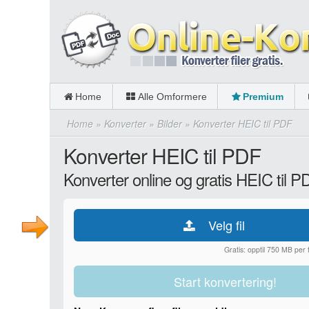
Home
Alle Omformere
Premium
Home
»
Konverter
»
Bilder
»
Konverter HEIC til PDF
Konverter HEIC til PDF
Konverter online og gratis HEIC til P
Velg fil
Gratis: opptil 750 MB per fi
Start konvertering!