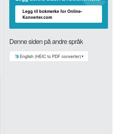
Legg til bokmerke for Online-
Konverter.com
Denne siden på andre språk
English (HEIC to PDF converter)
▼