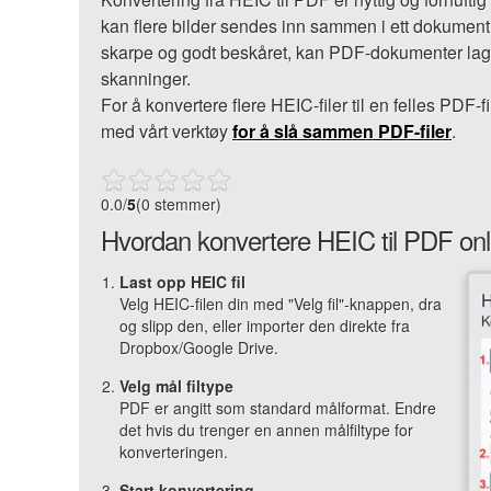
kan flere bilder sendes inn sammen i ett dokument. 
skarpe og godt beskåret, kan PDF-dokumenter laget
skanninger.
For å konvertere flere HEIC-filer til en felles PDF-
med vårt verktøy
for å slå sammen PDF-filer
.
0.0
/
5
(0 stemmer)
Hvordan konvertere HEIC til PDF onl
Last opp HEIC fil
Velg HEIC-filen din med "Velg fil"-knappen, dra
og slipp den, eller importer den direkte fra
Dropbox/Google Drive.
Velg mål filtype
PDF er angitt som standard målformat. Endre
det hvis du trenger en annen målfiltype for
konverteringen.
Start konvertering