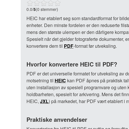
0.0
/
5
(0 stemmer)
HEIC har etablert seg som standardformat for bild
enheter. Den minste fordelen er den reduserte filst
mens den største ulempen er den dårligere kompati
Spesielt når det gjelder fotograferte dokumenter, er 
konvertere dem til
PDF
-format før utveksling.
Hvorfor konvertere HEIC til PDF?
PDF er det universelle formatet for utveksling av d
motsetning til
HEIC
kan PDF åpnes på praktisk talt
uten installasjon av spesiell programvare og uten 
holdbarheten, spesielt for arkivering. Mens det fin
HEIC,
JXL
) på markedet, har PDF vært etablert i 
Praktiske anvendelser
Konvertering fra HEIC til PDF er nyttig og fornuft