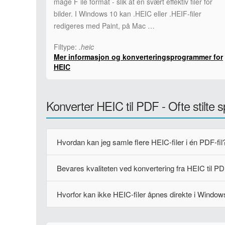
mage F ile format - slik at en svært effektiv filer for
bilder. I Windows 10 kan .HEIC eller .HEIF-filer
redigeres med Paint, på Mac …
Filtype:
.heic
Mer informasjon og konverteringsprogrammer for
HEIC
Konverter HEIC til PDF - Ofte stilte 
Hvordan kan jeg samle flere HEIC-filer i én PDF-fil
Bevares kvaliteten ved konvertering fra HEIC til P
Hvorfor kan ikke HEIC-filer åpnes direkte i Window