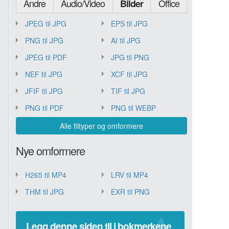
Andre
Audio/Video
Office
Bilder
JPEG til JPG
EPS til JPG
PNG til JPG
AI til JPG
JPEG til PDF
JPG til PNG
NEF til JPG
XCF til JPG
JFIF til JPG
TIF til JPG
PNG til PDF
PNG til WEBP
Alle filtyper og omformere
Nye omformere
H265 til MP4
LRV til MP4
THM til JPG
EXR til PNG
Legg denne siden til i bokmerkene