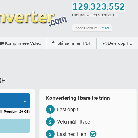
.
.
1
2
9
3
2
3
5
5
2
Filer konvertert siden 2013
2
3
0
4
3
4
6
6
3
3
4
5
4
5
7
7
4
Ingen Premium -
Priser
4
5
6
5
6
8
8
5
Komprimere Video
Slå sammen PDF
Dele opp PDF
5
6
7
6
7
9
9
6
6
7
8
7
8
0
0
7
7
8
9
8
9
8
DF
8
9
0
9
0
9
9
0
0
0
Konvertering i bare tre trinn
0
Last opp fil
1
l (
Premium: 20 GB
)
Velg mål filtype
2
Last ned filen!
3