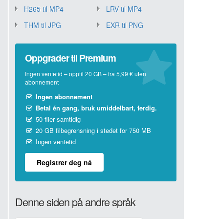
H265 til MP4
LRV til MP4
THM til JPG
EXR til PNG
Oppgrader til Premium
Ingen ventetid – opptil 20 GB – fra 5,99 € uten
abonnement
Ingen abonnement
Betal én gang, bruk umiddelbart, ferdig.
50 filer samtidig
20 GB filbegrensning i stedet for 750 MB
Ingen ventetid
Registrer deg nå
Denne siden på andre språk