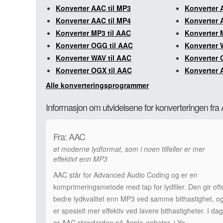
Konverter AAC til MP3
Konverter 
Konverter AAC til MP4
Konverter A
Konverter MP3 til AAC
Konverter 
Konverter OGG til AAC
Konverter 
Konverter WAV til AAC
Konverter 
Konverter OGX til AAC
Konverter A
Alle konverteringsprogrammer
Informasjon om utvidelsene for konverteringen fra
Fra: AAC
et moderne lydformat, som i noen tilfeller er mer
effektivt enn MP3
AAC står for Advanced Audio Coding og er en
komprimeringsmetode med tap for lydfiler. Den gir oft
bedre lydkvalitet enn MP3 ved samme bithastighet, o
er spesielt mer effektiv ved lavere bithastigheter. I dag
er AAC standarden på Apple-enheter, i Yo …