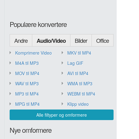
Populære konvertere
Andre
Bilder
Office
Audio/Video
Komprimere Video
MKV til MP4
M4A til MP3
Lag GIF
MOV til MP4
AVI til MP4
WAV til MP3
WMA til MP3
MP3 til MP4
WEBM til MP4
MPG til MP4
Klipp video
Alle filtyper og omformere
Nye omformere