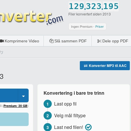
.
.
1
2
9
3
2
3
1
9
5
Filer konvertert siden 2013
2
3
0
4
3
4
2
0
6
3
4
5
4
5
3
7
Ingen Premium -
Priser
4
5
6
5
6
4
8
Komprimere Video
Slå sammen PDF
Dele opp PDF
5
6
7
6
7
5
9
P3
6
7
8
7
8
6
0
7
8
9
8
9
7
Konverter MP3 til AAC
P3
8
9
0
9
0
8
9
0
0
9
Konvertering i bare tre trinn
0
0
Last opp fil
1
l (
Premium: 20 GB
)
Velg mål filtype
2
Last ned filen!
3