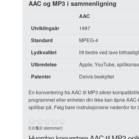
AAC og MP3 i sammenligning
AAC
Utviklingsår
1997
Standard
MPEG-4
Lydkvalitet
litt bedre ved lave bithastig
Utbredelse
Apple, YouTube, spillkonso
Patenter
Delvis beskyttet
En konvertering fra AAC til MP3 sikrer kompatibili
programmet eller enheten din ikke kan åpne AAC-fi
spillbar på. Følg bare instruksjonene nedenfor for
0.0
/
5
(0 stemmer)
Hvordan konvertere AAC til MP3 onl