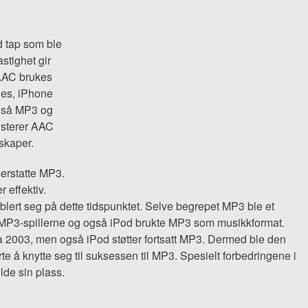
 tap som ble
stighet gir
 AAC brukes
nes, iPhone
gså MP3 og
sisterer AAC
skaper.
 erstatte MP3.
 effektiv.
blert seg på dette tidspunktet. Selve begrepet MP3 ble et
e MP3-spillerne og også iPod brukte MP3 som musikkformat.
a 2003, men også iPod støtter fortsatt MP3. Dermed ble den
te å knytte seg til suksessen til MP3. Spesielt forbedringene i
de sin plass.