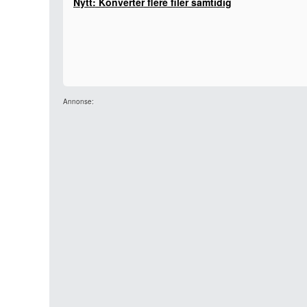
Nytt: Konverter flere filer samtidig
Annonse: