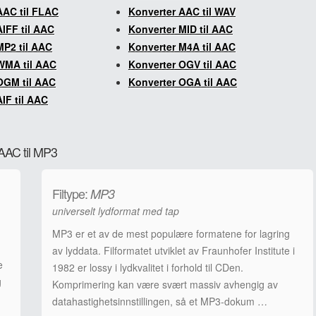
AAC til FLAC
Konverter AAC til WAV
IFF til AAC
Konverter MID til AAC
MP2 til AAC
Konverter M4A til AAC
WMA til AAC
Konverter OGV til AAC
OGM til AAC
Konverter OGA til AAC
IF til AAC
 AAC til MP3
Filtype:
MP3
universelt lydformat med tap
MP3 er et av de mest populære formatene for lagring
av lyddata. Filformatet utviklet av Fraunhofer Institute i
e
1982 er lossy i lydkvalitet i forhold til CDen.
g
Komprimering kan være svært massiv avhengig av
datahastighetsinnstillingen, så et MP3-dokum …