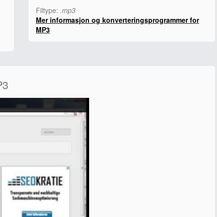
Filtype:
.mp3
Mer informasjon og konverteringsprogrammer for
MP3
P3