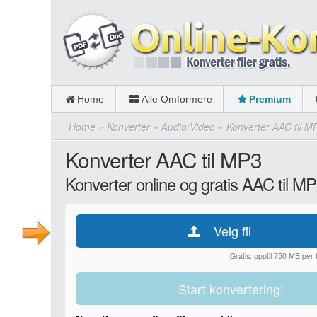
Home
Alle Omformere
Premium
Home
»
Konverter
»
Audio/Video
»
Konverter AAC til M
Konverter AAC til MP3
Konverter online og gratis AAC til M
Velg fil
Gratis: opptil 750 MB per fi
Start konvertering!