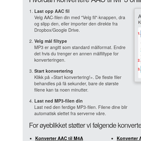
Last opp AAC fil
Velg AAC-filen din med "Velg fil"-knappen, dra
og slipp den, eller importer den direkte fra
Dropbox/Google Drive.
Velg mål filtype
MP3 er angitt som standard målformat. Endre
det hvis du trenger en annen målfiltype for
konverteringen.
Start konvertering
Klikk på «Start konvertering!». De fleste filer
behandles på få sekunder, bare de største
filene kan ta noen minutter.
Last ned MP3-filen din
Last ned den ferdige MP3-filen. Filene dine blir
automatisk slettet fra serverne våre.
For øyeblikket støtter vi følgende konvert
Konverter AAC til M4A
Konverter 