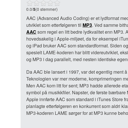
0.0
/
5
(0 stemmer)
AAC (Advanced Audio Coding) er et lydformat med
utviklet som etterfølgeren til
MP3
. Ved samme bitha
AAC
som regel en litt bedre lydkvalitet enn MP3.
hovedsakelig i Apple-miljøet, da for eksempel iTu
og iPad bruker AAC som standardformat. Siden o
spesielt LAME-koderen har blitt videreutviklet, ek
og MP3 i dag parallelt, med nesten identiske egen
Da AAC ble lansert i 1997, var det egentlig ment å
Teknologien var mer moderne, komprimeringen mer
Men AAC kom litt for sent; MP3 hadde allerede eta
symbol på musikkfiler. Napster, de første bærbar
Apple innførte AAC som standard i iTunes Store fr
planlagte etterfølgeren en konkurrent som aldri klar
MP3-koderen LAME sørger for at MP3 kunne behol