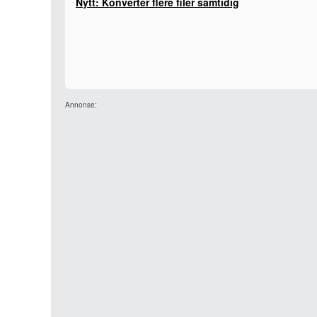
Nytt: Konverter flere filer samtidig
Annonse: