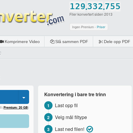
.
.
1
2
9
3
3
2
7
5
5
Filer konvertert siden 2013
2
3
0
4
4
3
8
6
6
3
4
5
5
4
9
7
7
Ingen Premium -
Priser
4
5
6
6
5
0
8
8
Komprimere Video
Slå sammen PDF
Dele opp PDF
5
6
7
7
6
9
9
C
6
7
8
8
7
0
0
7
8
9
9
8
8
9
0
0
9
9
0
0
Konvertering i bare tre trinn
0
Last opp fil
1
l (
Premium: 20 GB
)
Velg mål filtype
2
Last ned filen!
3