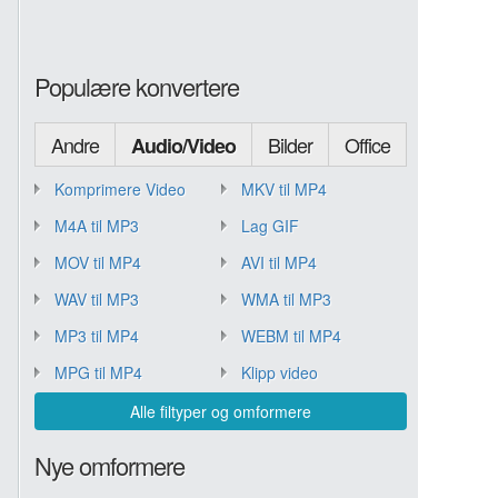
Populære konvertere
Andre
Bilder
Office
Audio/Video
Komprimere Video
MKV til MP4
M4A til MP3
Lag GIF
MOV til MP4
AVI til MP4
WAV til MP3
WMA til MP3
MP3 til MP4
WEBM til MP4
MPG til MP4
Klipp video
Alle filtyper og omformere
Nye omformere