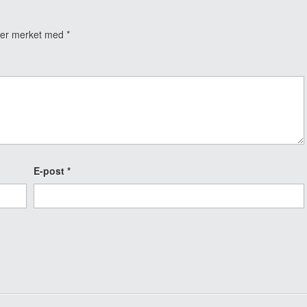
t er merket med
*
E-post
*