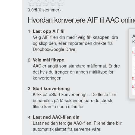
0.0
/
5
(0 stemmer)
Hvordan konvertere AIF til AAC onli
Last opp AIF fil
Velg AIF-filen din med "Velg fil"-knappen, dra
og slipp den, eller importer den direkte fra
Dropbox/Google Drive.
Velg mål filtype
AAC er angitt som standard målformat. Endre
det hvis du trenger en annen målfiltype for
konverteringen.
Start konvertering
Klikk på «Start konvertering!». De fleste filer
behandles på få sekunder, bare de største
filene kan ta noen minutter.
Last ned AAC-filen din
Last ned den ferdige AAC-filen. Filene dine blir
automatisk slettet fra serverne våre.