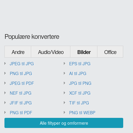
Populære konvertere
Andre
Audio/Video
Office
Bilder
JPEG til JPG
EPS til JPG
PNG til JPG
AI til JPG
JPEG til PDF
JPG til PNG
NEF til JPG
XCF til JPG
JFIF til JPG
TIF til JPG
PNG til PDF
PNG til WEBP
Alle filtyper og omformere