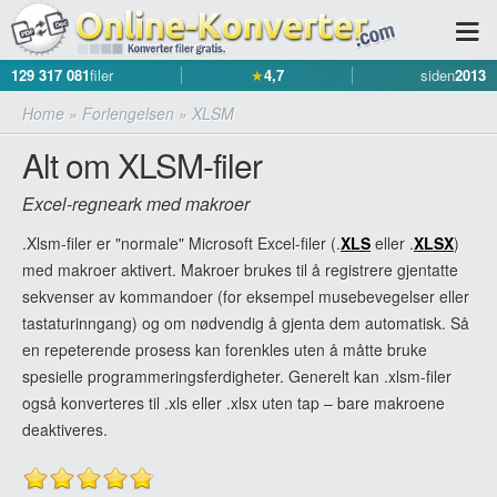
129 317 081
filer
★
4,7
siden
2013
Home
»
Forlengelsen
»
XLSM
Alt om XLSM-filer
Excel-regneark med makroer
.Xlsm-filer er "normale" Microsoft Excel-filer (.
XLS
eller .
XLSX
)
med makroer aktivert. Makroer brukes til å registrere gjentatte
sekvenser av kommandoer (for eksempel musebevegelser eller
tastaturinngang) og om nødvendig å gjenta dem automatisk. Så
en repeterende prosess kan forenkles uten å måtte bruke
spesielle programmeringsferdigheter. Generelt kan .xlsm-filer
også konverteres til .xls eller .xlsx uten tap – bare makroene
deaktiveres.