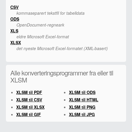
CSV
kommaseparert tekstfil for tabelldata
ODS
OpenDocument-regneark
XLS
eldre Microsoft Excel-format
XLSX
det nyeste Microsoft Excel-formatet (XML-basert)
Alle konverteringsprogrammer fra eller til
XLSM
XLSM til PDF
XLSM til ODS
XLSM til CSV
XLSM til HTML
XLSM til XLSX
XLSM til PNG
XLSM til GIF
XLSM til JPG