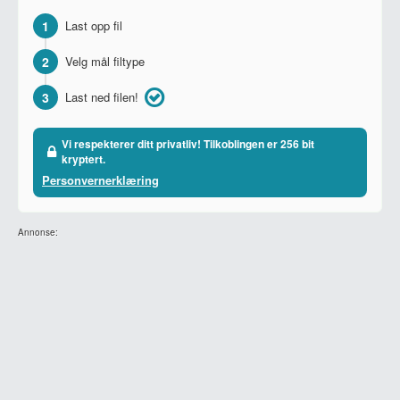
1
Last opp fil
2
Velg mål filtype
3
Last ned filen!
Vi respekterer ditt privatliv! Tilkoblingen er 256 bit
kryptert.
Personvernerklæring
Annonse: