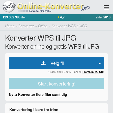
129 332 996
filer
★
4,7
siden
2013
Home
»
Konverter
»
Office
»
Konverter WPS til JPG
Konverter WPS til JPG
Konverter online og gratis WPS til JPG
Velg fil
Gratis: opptil 750 MB per fil (
Premium: 20 GB
)
Start konvertering!
Nytt: Konverter flere filer samtidig
Konvertering i bare tre trinn