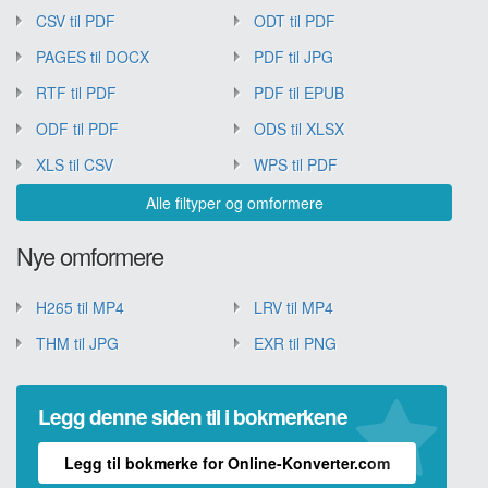
CSV til PDF
ODT til PDF
PAGES til DOCX
PDF til JPG
RTF til PDF
PDF til EPUB
ODF til PDF
ODS til XLSX
XLS til CSV
WPS til PDF
Alle filtyper og omformere
Nye omformere
H265 til MP4
LRV til MP4
THM til JPG
EXR til PNG
Legg denne siden til i bokmerkene
Legg til bokmerke for Online-Konverter.com