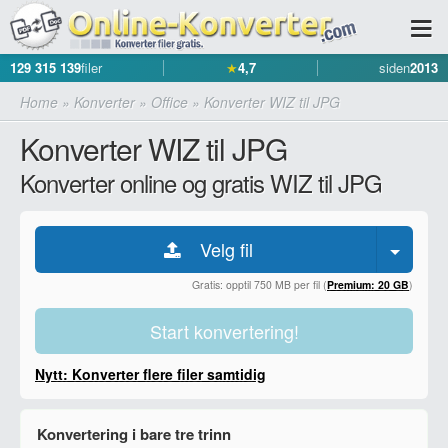
129 315 139
filer
★
4,7
siden
2013
Home
»
Konverter
»
Office
»
Konverter WIZ til JPG
Konverter WIZ til JPG
Konverter online og gratis WIZ til JPG
Velg fil
Gratis: opptil 750 MB per fil (
Premium: 20 GB
)
Start konvertering!
Nytt: Konverter flere filer samtidig
Konvertering i bare tre trinn