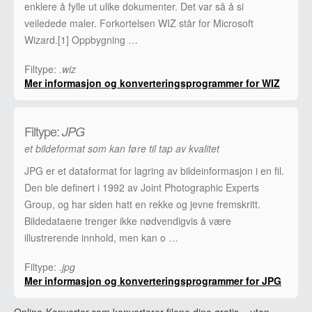
enklere å fylle ut ulike dokumenter. Det var så å si
veiledede maler. Forkortelsen WIZ står for Microsoft
Wizard.[1] Oppbygning …
Filtype:
.wiz
Mer informasjon og konverteringsprogrammer for WIZ
Filtype:
JPG
et bildeformat som kan føre til tap av kvalitet
JPG er et dataformat for lagring av bildeinformasjon i en fil.
Den ble definert i 1992 av Joint Photographic Experts
Group, og har siden hatt en rekke og jevne fremskritt.
Bildedataene trenger ikke nødvendigvis å være
illustrerende innhold, men kan o …
Filtype:
.jpg
Mer informasjon og konverteringsprogrammer for JPG
Online-Konverter.com konverterer filene dine gratis – uten