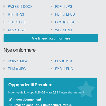
PAGES til DOCX
PDF til JPG
RTF til PDF
PDF til EPUB
ODF til PDF
ODS til XLSX
XLS til CSV
WPS til PDF
Alle filtyper og omformere
Nye omformere
H265 til MP4
LRV til MP4
THM til JPG
EXR til PNG
Oppgrader til Premium
Ingen ventetid – opptil 20 GB – fra 5,99 € uten abonnement
Ingen abonnement
Betal én gang, bruk umiddelbart, ferdig.