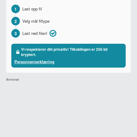
1
Last opp fil
2
Velg mål filtype
3
Last ned filen!
Vi respekterer ditt privatliv! Tilkoblingen er 256 bit
kryptert.
Personvernerklæring
Annonse: