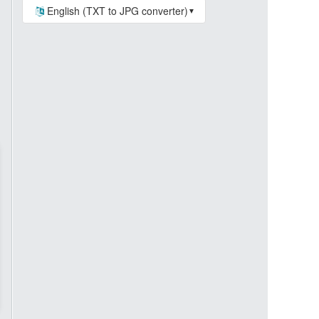
English (TXT to JPG converter)
▼