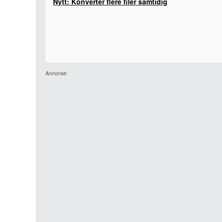
Nytt: Konverter flere filer samtidig
Annonse: