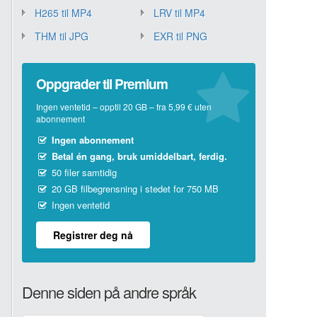
H265 til MP4
LRV til MP4
THM til JPG
EXR til PNG
Oppgrader til Premium
Ingen ventetid – opptil 20 GB – fra 5,99 € uten
abonnement
Ingen abonnement
Betal én gang, bruk umiddelbart, ferdig.
50 filer samtidig
20 GB filbegrensning i stedet for 750 MB
Ingen ventetid
Registrer deg nå
Denne siden på andre språk