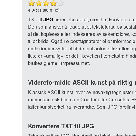
4.0
/
5
(1 stemme)
TXT til
JPG
høres absurd ut, men har konkrete br
Den som ønsker å legge ut et tekstutdrag på sosia
at det kopieres eller indekseres av søkemotorer, k
til et bilde. Også i e-postsignaturer eller informasj
nettsider beskytter et bilde mot automatisk utlesin
ikke er «umulig», er det likevel en liten ekstra hind
brukes gjerne i impressumet.
Videreformidle ASCII-kunst på riktig
Klassisk ASCII-kunst lever av nøyaktig tegnjuste
monospace-skrifter som Courier eller Consolas. 
faller kunstverket fra hverandre. Som JPG forblir vis
Konvertere TXT til JPG
Teknisk sett er JPG ikke ideelt for tekst – den ta