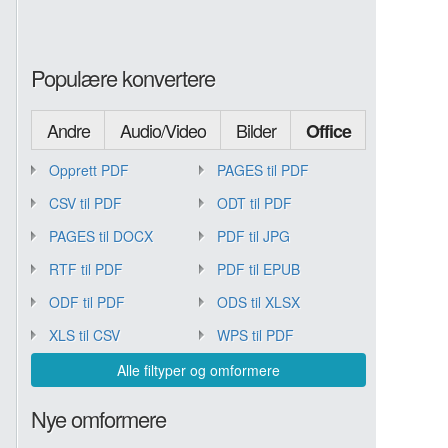
Populære konvertere
Andre
Audio/Video
Bilder
Office
Opprett PDF
PAGES til PDF
CSV til PDF
ODT til PDF
PAGES til DOCX
PDF til JPG
RTF til PDF
PDF til EPUB
ODF til PDF
ODS til XLSX
XLS til CSV
WPS til PDF
Alle filtyper og omformere
Nye omformere