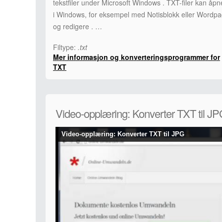
tekstfiler under Microsoft Windows . TXT-filer kan åpn
i Windows, for eksempel med Notisblokk eller Wordp
og redigere . …
Filtype:
.txt
Mer informasjon og konverteringsprogrammer for
TXT
Video-opplæring: Konverter TXT til J
Video-opplæring: Konverter TXT til JPG