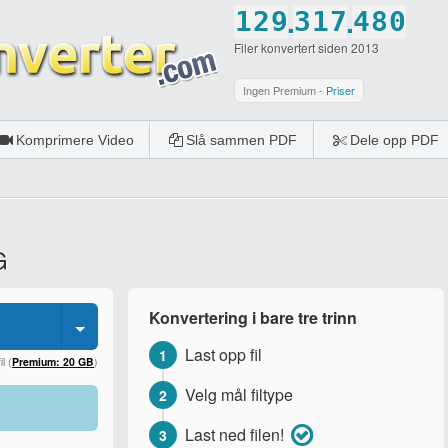
.
.
1
2
9
3
1
7
4
8
0
Filer konvertert siden 2013
2
3
0
4
2
8
5
9
1
3
4
5
3
9
6
0
2
Ingen Premium -
Priser
4
5
6
4
0
7
3
Komprimere Video
Slå sammen PDF
Dele opp PDF
5
6
7
5
8
4
6
7
8
6
9
5
7
8
9
7
0
6
G
8
9
0
8
7
9
0
9
8
Konvertering i bare tre trinn
0
0
9
Last opp fil
1
0
l (
Premium: 20 GB
)
Velg mål filtype
2
Last ned filen!
3