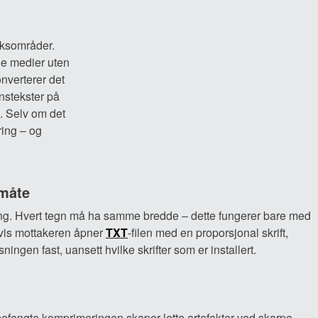
uksområder.
le medier uten
onverterer det
onstekster på
g. Selv om det
ring – og
 måte
ring. Hvert tegn må ha samme bredde – dette fungerer bare med
Hvis mottakeren åpner
TXT
-filen med en proporsjonal skrift,
ningen fast, uansett hvilke skrifter som er installert.
psbefengte komprimeringen skaper lette artefakter ved skarpe