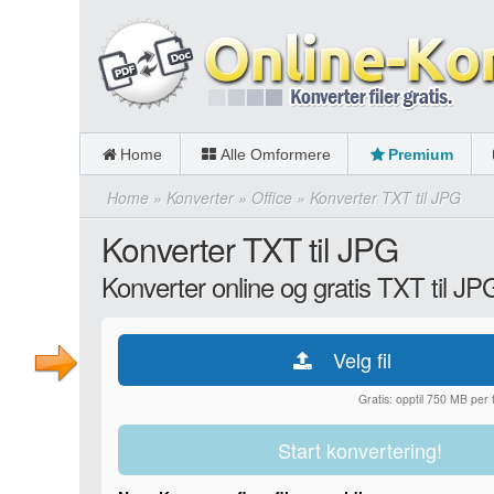
Home
Alle Omformere
Premium
Home
»
Konverter
»
Office
»
Konverter TXT til JPG
Konverter TXT til JPG
Konverter online og gratis TXT til JP
Velg fil
Gratis: opptil 750 MB per fi
Start konvertering!