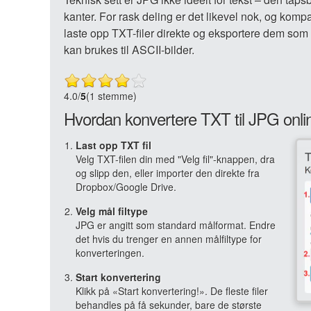
kanter. For rask deling er det likevel nok, og komp
laste opp TXT-filer direkte og eksportere dem som b
kan brukes til ASCII-bilder.
4.0
/
5
(1 stemme)
Hvordan konvertere TXT til JPG onli
Last opp TXT fil
Velg TXT-filen din med "Velg fil"-knappen, dra
og slipp den, eller importer den direkte fra
Dropbox/Google Drive.
Velg mål filtype
JPG er angitt som standard målformat. Endre
det hvis du trenger en annen målfiltype for
konverteringen.
Start konvertering
Klikk på «Start konvertering!». De fleste filer
behandles på få sekunder, bare de største