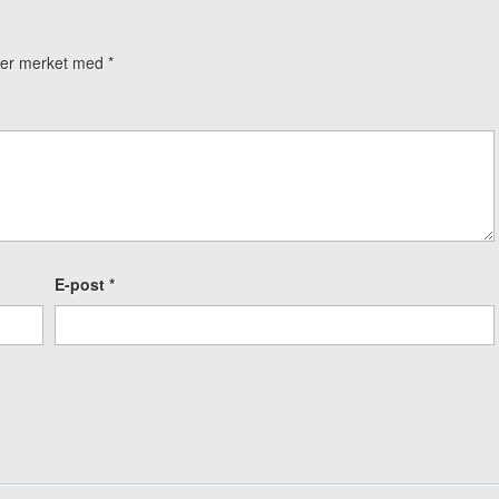
t er merket med
*
E-post
*