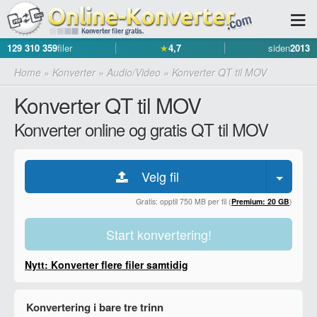
129 310 359
filer
★
4,7
siden
2013
Home
»
Konverter
»
Audio/Video
»
Konverter QT til MOV
Konverter QT til MOV
Konverter online og gratis QT til MOV
Velg fil
Gratis: opptil 750 MB per fil (
Premium: 20 GB
)
Start konvertering!
Nytt: Konverter flere filer samtidig
Konvertering i bare tre trinn