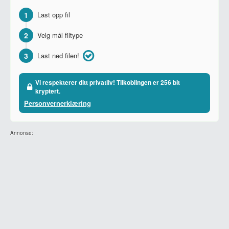
1
Last opp fil
2
Velg mål filtype
3
Last ned filen!
Vi respekterer ditt privatliv! Tilkoblingen er 256 bit
kryptert.
Personvernerklæring
Annonse: