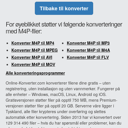
Tilbake til konverter
For øyeblikket støtter vi følgende konverteringer
med M4P-filer:
Konverter M4P til MP4
Konverter M4P til MP3
Konverter M4P til MPEG
Konverter M4P til M4A
Konverter M4P til AVI
Konverter M4P til FLV
Konverter M4P til MOV
Alle konverteringsprogrammer
Online-Konverter.com konverterer filene dine gratis – uten
registrering, uten installasjon og uten vannmerker. Fungerer på
alle enheter – Windows, macOS, Linux, Android og iOS.
Gratisversjonen støtter filer på opptil 750 MB, mens Premium-
versjonen støtter filer på opptil 20 GB. Serverne våre ligger i
Tyskland, alle filer krypteres under overføring og slettes
automatisk etter konvertering. Siden 2013 har vi konvertert over
129 314 490 filer – hvis du har spørsmål eller problemer, kan du