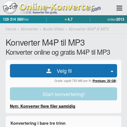
129 314 580
filer
★
4,7
siden
2013
Home
»
Konverter
»
Audio/Video
»
Konverter M4P til MP3
Konverter M4P til MP3
Konverter online og gratis M4P til MP3
Velg fil
Gratis: opptil 750 MB per fil (
Premium: 20 GB
)
Start konvertering!
Nytt: Konverter flere filer samtidig
Konvertering i bare tre trinn