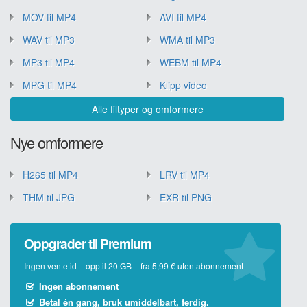
MOV til MP4
AVI til MP4
WAV til MP3
WMA til MP3
MP3 til MP4
WEBM til MP4
MPG til MP4
Klipp video
Alle filtyper og omformere
Nye omformere
H265 til MP4
LRV til MP4
THM til JPG
EXR til PNG
Oppgrader til Premium
Ingen ventetid – opptil 20 GB – fra 5,99 € uten abonnement
Ingen abonnement
Betal én gang, bruk umiddelbart, ferdig.