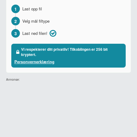
1
Last opp fil
2
Velg mål filtype
3
Last ned filen!
Vi respekterer ditt privatliv! Tilkoblingen er 256 bit
kryptert.
Personvernerklæring
Annonse: