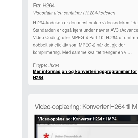
Fra: H264
Videodata uten container i H.264-kodeken
H.264-kodeken er den mest brukte videokodeken i da
Standarden er også kjent under navnet AVC (Advanc
Video Coding) eller MPEG-4 Part 10. H.264 er omtren
dobbelt så effektiv som MPEG-2 når det gjelder
komprimering. Med samme kvalitet trenger en v …
Filtype:
.h264
Mer informasjon og konverteringsprogrammer for
H264
Video-opplæring: Konverter H264 til 
Video-opplæring: Konverter H264 til MP4