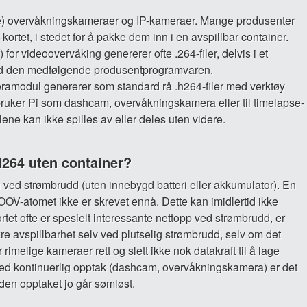
melige) overvåkningskameraer og IP-kameraer. Mange produsenter
rtet, i stedet for å pakke dem inn i en avspillbar container.
or videoovervåking genererer ofte .264-filer, delvis i et
med den medfølgende produsentprogramvaren.
ramodul genererer som standard rå .h264-filer med verktøy
bruker Pi som dashcam, overvåkningskamera eller til timelapse-
lene kan ikke spilles av eller deles uten videre.
264 uten container?
 ved strømbrudd (uten innebygd batteri eller akkumulator). En
 MOOV-atomet ikke er skrevet ennå. Dette kan imidlertid ikke
et ofte er spesielt interessante nettopp ved strømbrudd, er
kre avspillbarhet selv ved plutselig strømbrudd, selv om det
imelige kameraer rett og slett ikke nok datakraft til å lage
 ved kontinuerlig opptak (dashcam, overvåkningskamera) er det
siden opptaket jo går sømløst.