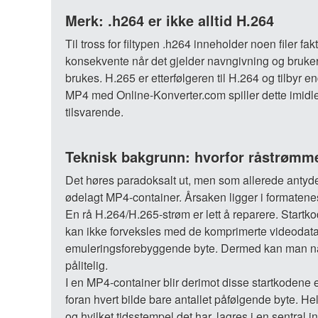
Merk: .h264 er ikke alltid H.264
Til tross for filtypen .h264 inneholder noen filer
konsekvente når det gjelder navngivning og bruke
brukes. H.265 er etterfølgeren til H.264 og tilbyr 
MP4 med Online-Konverter.com spiller dette imidle
tilsvarende.
Teknisk bakgrunn: hvorfor råstrømm
Det høres paradoksalt ut, men som allerede antydet
ødelagt MP4-container. Årsaken ligger i formatenes 
En rå H.264/H.265-strøm er lett å reparere. Startk
kan ikke forveksles med de komprimerte videodatae
emuleringsforebyggende byte. Dermed kan man når
pålitelig.
I en MP4-container blir derimot disse startkodene ers
foran hvert bilde bare antallet påfølgende byte. Hele
og hvilket tidsstempel det har, lagres i en sentra