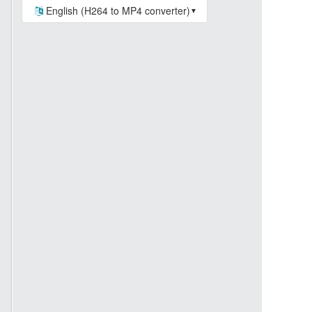
English (H264 to MP4 converter)
▼