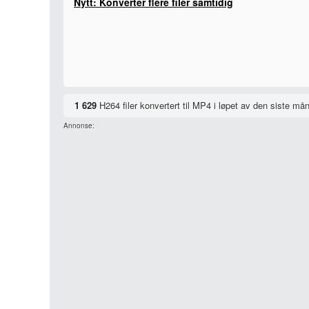
Nytt: Konverter flere filer samtidig
1 629
H264 filer konvertert til MP4 i løpet av den siste må
Annonse: