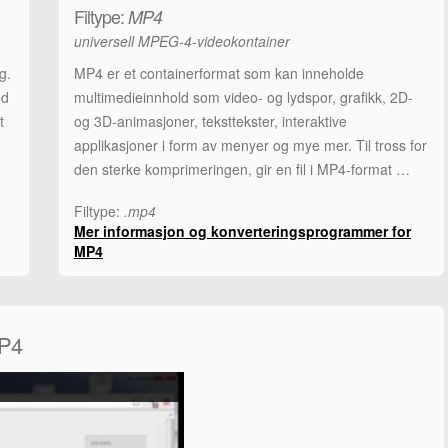
Filtype:
MP4
universell MPEG-4-videokontainer
g.
MP4 er et containerformat som kan inneholde
ed
multimedieinnhold som video- og lydspor, grafikk, 2D-
t
og 3D-animasjoner, teksttekster, interaktive
applikasjoner i form av menyer og mye mer. Til tross for
den sterke komprimeringen, gir en fil i MP4-format …
Filtype:
.mp4
Mer informasjon og konverteringsprogrammer for
MP4
MP4