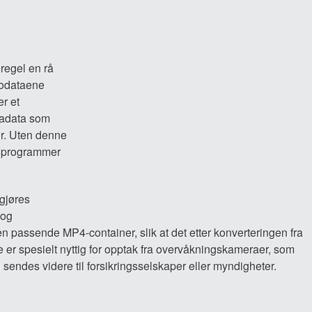
regel en rå
eodataene
er et
tadata som
or. Uten denne
gsprogrammer
gjøres
 og
n passende MP4-container, slik at det etter konverteringen fra
te er spesielt nyttig for opptak fra overvåkningskameraer, som
 sendes videre til forsikringsselskaper eller myndigheter.