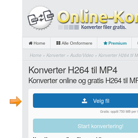
Home
Alle Omformere
Premium
Home
»
Konverter
»
Audio/Video
»
Konverter H264 til 
Konverter H264 til MP4
Konverter online og gratis H264 til M
Velg fil
Gratis: opptil 750 MB per fi
Start konvertering!