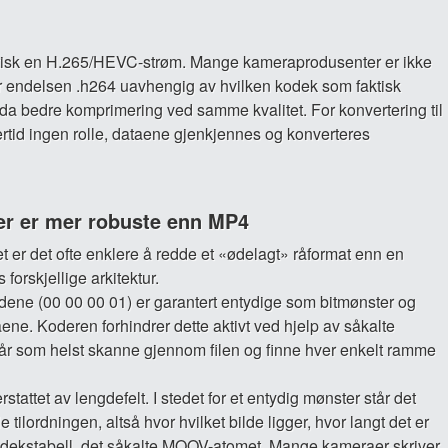
 faktisk en H.265/HEVC-strøm. Mange kameraprodusenter er ikke
r endelsen .h264 uavhengig av hvilken kodek som faktisk
enda bedre komprimering ved samme kvalitet. For konvertering til
rtid ingen rolle, dataene gjenkjennes og konverteres
er er mer robuste enn MP4
 er det ofte enklere å redde et «ødelagt» råformat enn en
forskjellige arkitektur.
odene (00 00 00 01) er garantert entydige som bitmønster og
ne. Koderen forhindrer dette aktivt ved hjelp av såkalte
 som helst skanne gjennom filen og finne hver enkelt ramme
tattet av lengdefelt. I stedet for et entydig mønster står det
 tilordningen, altså hvor hvilket bilde ligger, hvor langt det er
l indekstabell, det såkalte MOOV-atomet. Mange kameraer skriver