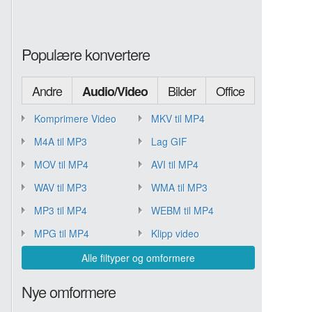
Populære konvertere
Andre
Bilder
Office
Audio/Video
Komprimere Video
MKV til MP4
M4A til MP3
Lag GIF
MOV til MP4
AVI til MP4
WAV til MP3
WMA til MP3
MP3 til MP4
WEBM til MP4
MPG til MP4
Klipp video
Alle filtyper og omformere
Nye omformere