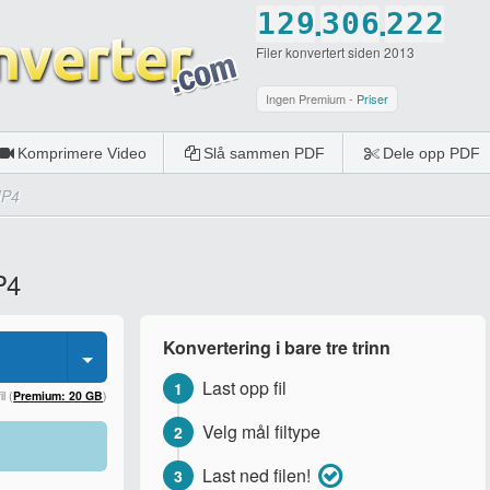
.
.
1
2
9
3
0
6
2
2
2
Filer konvertert siden 2013
2
3
0
4
1
7
3
3
3
3
4
5
2
8
4
4
4
Ingen Premium -
Priser
4
5
6
3
9
5
5
5
Komprimere Video
Slå sammen PDF
Dele opp PDF
5
6
7
4
0
6
6
6
MP4
6
7
8
5
7
7
7
7
8
9
6
8
8
8
P4
8
9
0
7
9
9
9
9
0
8
0
0
0
Konvertering i bare tre trinn
0
9
Last opp fil
1
0
l (
Premium: 20 GB
)
Velg mål filtype
2
Last ned filen!
3