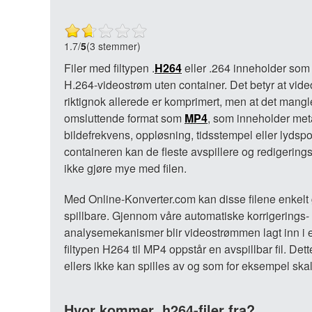
1.7
/
5
(3 stemmer)
Filer med filtypen .
H264
eller .264 inneholder som 
H.264-videostrøm uten container. Det betyr at vid
riktignok allerede er komprimert, men at det mangl
omsluttende format som
MP4
, som inneholder me
bildefrekvens, oppløsning, tidsstempel eller lydsp
containeren kan de fleste avspillere og redigerin
ikke gjøre mye med filen.
Med Online-Konverter.com kan disse filene enkelt 
spillbare. Gjennom våre automatiske korrigerings-
analysemekanismer blir videostrømmen lagt inn i e
filtypen H264 til MP4 oppstår en avspillbar fil. Det
ellers ikke kan spilles av og som for eksempel skal
Hvor kommer .h264-filer fra?