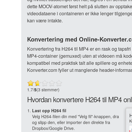
dette MOOV-atomet først helt på slutten av opptake
videodataene i containeren er ikke lenger tilgjeng
kan være intakte.
Konvertering med Online-Konverter.
Konvertering fra H264 til MP4 er en rask og tapsf
MP4-container (gemuxed) uten at videoen må kodeke
kompatibel med praktisk talt alle spillere og enhe
Konverter.com fyller ut manglende header-informa
1.7
/
5
(3 stemmer)
Hvordan konvertere H264 til MP4 onl
Last opp H264 fil
Velg H264-filen din med "Velg fil"-knappen, dra
og slipp den, eller importer den direkte fra
Dropbox/Google Drive.