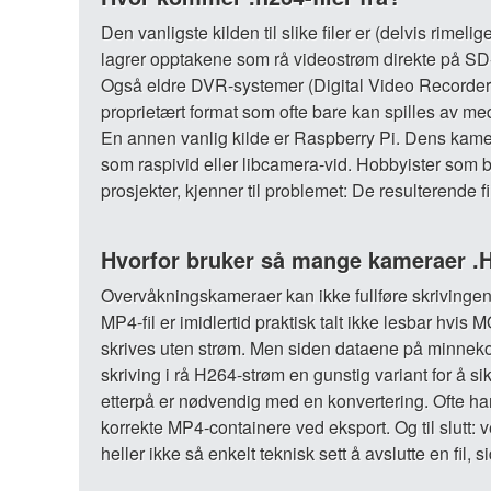
Den vanligste kilden til slike filer er (delvis ri
lagrer opptakene som rå videostrøm direkte på SD-ko
Også eldre DVR-systemer (Digital Video Recorder) f
proprietært format som ofte bare kan spilles av 
En annen vanlig kilde er Raspberry Pi. Dens kame
som raspivid eller libcamera-vid. Hobbyister som 
prosjekter, kjenner til problemet: De resulterende fi
Hvorfor bruker så mange kameraer .H
Overvåkningskameraer kan ikke fullføre skrivingen
MP4-fil er imidlertid praktisk talt ikke lesbar hvis
skrives uten strøm. Men siden dataene på minnekort
skriving i rå H264-strøm en gunstig variant for å si
etterpå er nødvendig med en konvertering. Ofte har r
korrekte MP4-containere ved eksport. Og til slutt:
heller ikke så enkelt teknisk sett å avslutte en fil, 