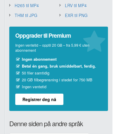
H265 til MP4
LRV til MP4
THM til JPG
EXR til PNG
Oppgrader til Premium
Ingen ventetid – opptil 20 GB – fra 5,99 € uten
abonnement
Ingen abonnement
Betal én gang, bruk umiddelbart, ferdig.
50 filer samtidig
20 GB filbegrensning i stedet for 750 MB
Ingen ventetid
Registrer deg nå
Denne siden på andre språk