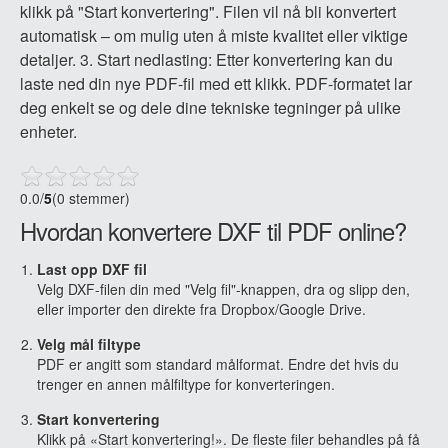
klikk på "Start konvertering". Filen vil nå bli konvertert
automatisk – om mulig uten å miste kvalitet eller viktige
detaljer. 3. Start nedlasting: Etter konvertering kan du
laste ned din nye PDF-fil med ett klikk. PDF-formatet lar
deg enkelt se og dele dine tekniske tegninger på ulike
enheter.
0.0
/
5
(0 stemmer)
Hvordan konvertere DXF til PDF online?
Last opp DXF fil
Velg DXF-filen din med "Velg fil"-knappen, dra og slipp den,
eller importer den direkte fra Dropbox/Google Drive.
Velg mål filtype
PDF er angitt som standard målformat. Endre det hvis du
trenger en annen målfiltype for konverteringen.
Start konvertering
Klikk på «Start konvertering!». De fleste filer behandles på få