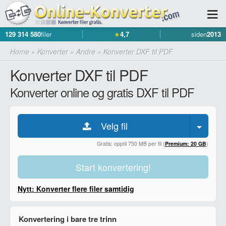
129 314 580
filer
★
4,7
siden
2013
Home
»
Konverter
»
Andre
»
Konverter DXF til PDF
Konverter DXF til PDF
Konverter online og gratis DXF til PDF
Velg fil
Gratis: opptil 750 MB per fil (
Premium: 20 GB
)
Start konvertering!
Nytt: Konverter flere filer samtidig
Konvertering i bare tre trinn