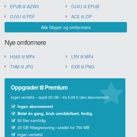
EPUB til AZW3
DJVU til EPUB
DJVU til PDF
ACE til ZIP
Alle filtyper og omformere
Nye omformere
H265 til MP4
LRV til MP4
THM til JPG
EXR til PNG
Oppgrader til Premium
Ingen ventetid – opptil 20 GB – fra 5,99 € uten abonnement
Ingen abonnement
Betal én gang, bruk umiddelbart, ferdig.
50 filer samtidig
20 GB filbegrensning i stedet for 750 MB
Ingen ventetid