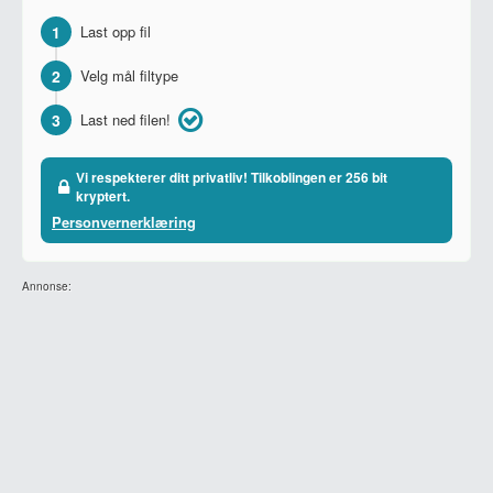
1
Last opp fil
2
Velg mål filtype
3
Last ned filen!
Vi respekterer ditt privatliv! Tilkoblingen er 256 bit
kryptert.
Personvernerklæring
Annonse: